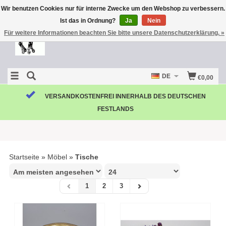
Wir benutzen Cookies nur für interne Zwecke um den Webshop zu verbessern.
Ist das in Ordnung?
Ja
Nein
Für weitere Informationen beachten Sie bitte unsere Datenschutzerklärung. »
DE
€0,00
KOSTENLOSE RÜCKSENDUNG
Startseite
»
Möbel
»
Tische
1
2
3