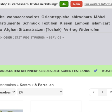
shop zu verbessern. Ist das in Ordnung?
Ja
Nein
Für weitere Inform
ite
wohnaccessoires
Orientteppiche
shirodhara
Möbel
nstrumente
Schmuck
Textilien
Kissen
Lampen
islamicart
ia
Afghan Sitzmatratzen (Toshak)
Vertrag Widerrufen
EN
ODER
JETZT REGISTRIEREN »
SERVICE »
ANDKOSTENFREI INNERHALB DES DEUTSCHEN FESTLANDS
KOST
cessoires
»
Keramik & Porzellan
1
2