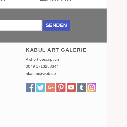
SENDEN
KABUL ART GALERIE
A short description
0049 1713283344
nkarimi@web.de