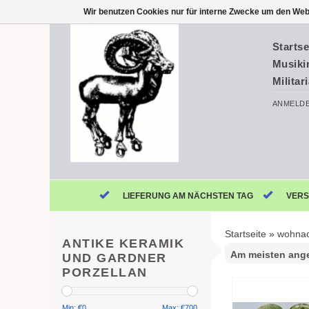
Wir benutzen Cookies nur für interne Zwecke um den Web
Startse
Musiki
Militar
ANMELD
LIEFERUNG AM NÄCHSTEN TAG
VERS
Startseite
»
wohnac
ANTIKE KERAMIK
UND GARDNER
PORZELLAN
Min: €
0
Max: €
700