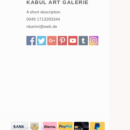
KABUL ART GALERIE
A short description
0049 1713283344
nkarimi@web.de