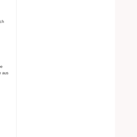
sch
be
e aus