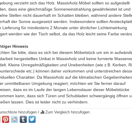
bung verzieht sich das Holz. Massivholz-Möbel sollten so aufgestellt
en, dass eine gleichmäßige Sonneneinstrahlung gewährleistet ist und
elne Stellen nicht dauerhaft im Schatten bleiben, während andere Stell
rhaft der Sonne ausgesetzt werden. Insbesondere sollten Ansteckplat
 Lieferung für mindestens 2 Monate unter ähnlicher Lichteinwirkung
gert werden wie der Tisch selbst, da das Holz leicht seine Farbe veränd
htiger Hinweis
hten Sie bitte, dass es sich bei diesem Möbelstück um ein in aufwändi
arbeit hergestelltes Unikat in Massivholz und keine furnierte Massen
elt. Kleine Unregelmäßigkeiten und Unebenheiten (wie z.B. Kerben, R
unterschiede etc.) können daher vorkommen und unterstreichen dess
viduellen Charakter. Da Massivholz auf die klimatischen Gegebenheiten
er unmittelbaren Umgebung reagiert, möchten wir Sie ferner darauf
eisen, dass es im Laufe der langen Lebensdauer dieser Möbelstücke
kommen kann, dass sich Türen und Schubladen schwergängig öffnen 
ießen lassen. Dies ist leider nicht zu verhindern.
nschliste hinzufügen
/
Zum Vergleich hinzufügen