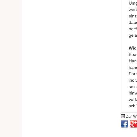
Umge
werd
einz
daue
nach
gela
Wic
Beac
Hand
hand
Farb
indi
sein
hinw
vor
schl
Zur Wu