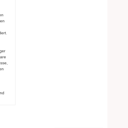
en
ten
ert.
ger
ware
isse,
en
und