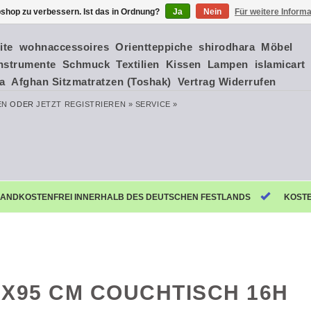
shop zu verbessern. Ist das in Ordnung?
Ja
Nein
Für weitere Inform
ite
wohnaccessoires
Orientteppiche
shirodhara
Möbel
nstrumente
Schmuck
Textilien
Kissen
Lampen
islamicart
ia
Afghan Sitzmatratzen (Toshak)
Vertrag Widerrufen
EN
ODER
JETZT REGISTRIEREN »
SERVICE »
ANDKOSTENFREI INNERHALB DES DEUTSCHEN FESTLANDS
KOST
5X95 CM COUCHTISCH 16H