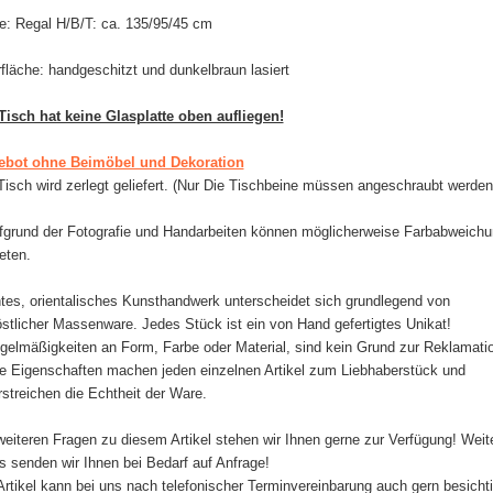
: Regal H/B/T: ca. 135/95/45 cm
fläche: handgeschitzt und dunkelbraun lasiert
Tisch hat keine Glasplatte oben aufliegen!
ebot ohne Beimöbel und Dekoration
Tisch wird zerlegt geliefert. (Nur Die Tischbeine müssen angeschraubt werden
fgrund der Fotografie und Handarbeiten können möglicherweise Farbabweich
eten.
tes, orientalisches Kunsthandwerk unterscheidet sich grundlegend von
östlicher Massenware. Jedes Stück ist ein von Hand gefertigtes Unikat!
gelmäßigkeiten an Form, Farbe oder Material, sind kein Grund zur Reklamati
e Eigenschaften machen jeden einzelnen Artikel zum Liebhaberstück und
rstreichen die Echtheit der Ware.
weiteren Fragen zu diesem Artikel stehen wir Ihnen gerne zur Verfügung! Weit
s senden wir Ihnen bei Bedarf auf Anfrage!
Artikel kann bei uns nach telefonischer Terminvereinbarung auch gern besichti