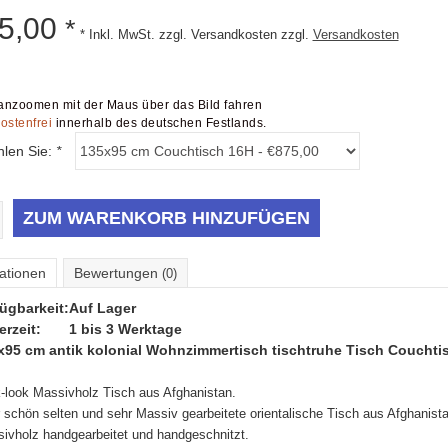
5,00
*
* Inkl. MwSt. zzgl. Versandkosten zzgl.
Versandkosten
nzoomen mit der Maus über das Bild fahren
ostenfrei
innerhalb des deutschen Festlands.
hlen Sie:
*
ZUM WARENKORB HINZUFÜGEN
ationen
Bewertungen
(0)
ügbarkeit:
Auf Lager
erzeit:
1 bis 3 Werktage
x95 cm antik kolonial Wohnzimmertisch tischtruhe Tisch Couchti
k-look Massivholz Tisch aus Afghanistan.
 schön selten und sehr Massiv gearbeitete orientalische Tisch aus Afghanista
ivholz handgearbeitet und handgeschnitzt.