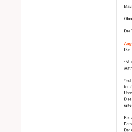
Maße
Ober
Der 
Ang
Der 
**Au
auftr
*Ech
fern
Unre
Dies
unte
Bei 
Foto
Der 