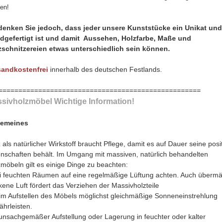
den!
denken Sie jedoch, dass jeder unsere Kunststücke ein Unikat und
dgefertigt ist und damit Aussehen, Holzfarbe, Maße und
zschnitzereien etwas unterschiedlich sein können.
sandkostenfrei
innerhalb des deutschen Festlands.
===================================================
sivholzmöbel Wichtige Information!
gemeines
 als natürlicher Wirkstoff braucht Pflege, damit es auf Dauer seine posi
nschaften behält. Im Umgang mit massiven, natürlich behandelten
möbeln gilt es einige Dinge zu beachten:
i feuchten Räumen auf eine regelmäßige Lüftung achten. Auch überm
kene Luft fördert das Verziehen der Massivholzteile
im Aufstellen des Möbels möglichst gleichmäßige Sonneneinstrehlung
hrleisten.
unsachgemäßer Aufstellung oder Lagerung in feuchter oder kalter