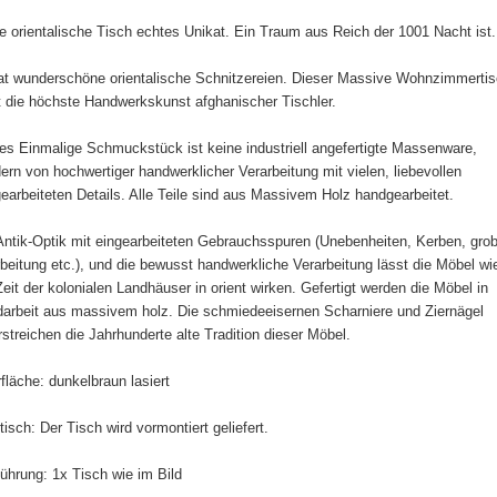
e orientalische Tisch echtes Unikat. Ein Traum aus Reich der 1001 Nacht ist.
at wunderschöne orientalische Schnitzereien. Dieser Massive Wohnzimmerti
t die höchste Handwerkskunst afghanischer Tischler.
es Einmalige Schmuckstück ist keine industriell angefertigte Massenware,
ern von hochwertiger handwerklicher Verarbeitung mit vielen, liebevollen
earbeiteten Details. Alle Teile sind aus Massivem Holz handgearbeitet.
Antik-Optik mit eingearbeiteten Gebrauchsspuren (Unebenheiten, Kerben, gro
beitung etc.), und die bewusst handwerkliche Verarbeitung lässt die Möbel wi
Zeit der kolonialen Landhäuser in orient wirken. Gefertigt werden die Möbel in
arbeit aus massivem holz. Die schmiedeeisernen Scharniere und Ziernägel
rstreichen die Jahrhunderte alte Tradition dieser Möbel.
fläche: dunkelbraun lasiert
tisch: Der Tisch wird vormontiert geliefert.
ührung: 1x Tisch wie im Bild