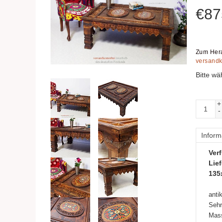
€
87
Zum Hera
versandk
Bitte wä
+
-
Inform
Verf
Lief
135
anti
Sehr
Mass