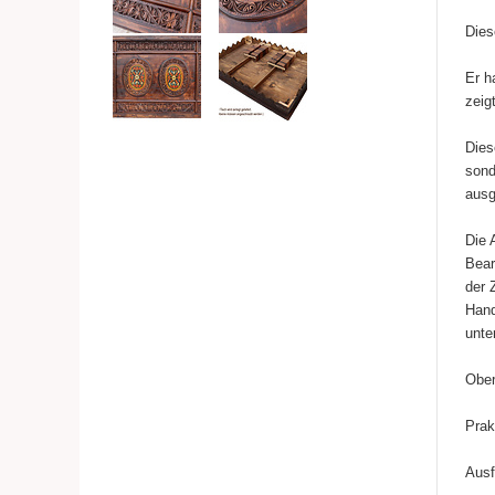
Dies
Er h
zeig
Dies
sond
ausg
Die 
Bear
der 
Hand
unte
Ober
Prak
Ausf