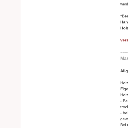
wer
*Be
Han
Hol
ver
===
Mas
All
Holz
Eige
Holz
- Be
troc
- be
gewä
Bei 