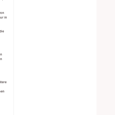
von
ur in
die
on
en
itere
nen