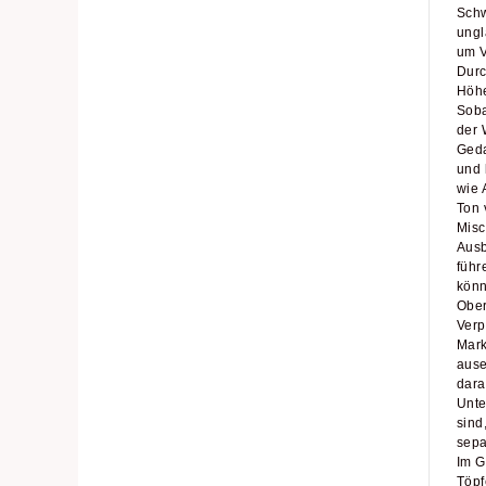
Schw
ungl
um V
Durc
Höhe
Soba
der 
Geda
und 
wie 
Ton 
Misc
Ausb
führ
könn
Ober
Verp
Mark
ause
dara
Unte
sind
sepa
Im G
Töpf