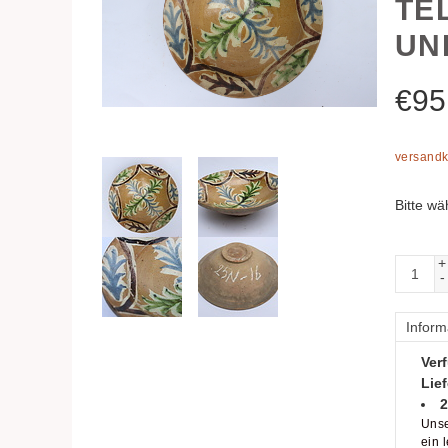
TE
UN
€
95
versandk
Bitte wä
+
-
Inform
Verf
Lief
2
Unse
ein 