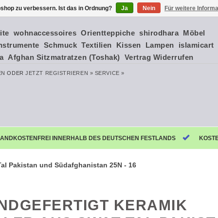
shop zu verbessern. Ist das in Ordnung?
Ja
Nein
Für weitere Inform
ite
wohnaccessoires
Orientteppiche
shirodhara
Möbel
nstrumente
Schmuck
Textilien
Kissen
Lampen
islamicart
ia
Afghan Sitzmatratzen (Toshak)
Vertrag Widerrufen
EN
ODER
JETZT REGISTRIEREN »
SERVICE »
ANDKOSTENFREI INNERHALB DES DEUTSCHEN FESTLANDS
KOST
Tal Pakistan und Südafghanistan 25N - 16
NDGEFERTIGT KERAMIK