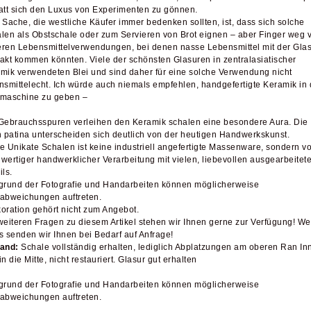
att sich den Luxus von Experimenten zu gönnen.
 Sache, die westliche Käufer immer bedenken sollten, ist, dass sich solche
len als Obstschale oder zum Servieren von Brot eignen – aber Finger weg 
ren Lebensmittelverwendungen, bei denen nasse Lebensmittel mit der Glas
akt kommen könnten. Viele der schönsten Glasuren in zentralasiatischer
mik verwendeten Blei und sind daher für eine solche Verwendung nicht
nsmittelecht. Ich würde auch niemals empfehlen, handgefertigte Keramik in 
maschine zu geben –
Gebrauchsspuren verleihen den Keramik schalen eine besondere Aura. Die
n patina unterscheiden sich deutlich von der heutigen Handwerkskunst.
e Unikate Schalen ist keine industriell angefertigte Massenware, sondern v
wertiger handwerklicher Verarbeitung mit vielen, liebevollen ausgearbeitet
ils.
grund der Fotografie und Handarbeiten können möglicherweise
abweichungen auftreten.
oration gehört nicht zum Angebot.
weiteren Fragen zu diesem Artikel stehen wir Ihnen gerne zur Verfügung! We
s senden wir Ihnen bei Bedarf auf Anfrage!
tand:
Schale vollständig erhalten, lediglich Abplatzungen am oberen Ran In
in die Mitte, nicht restauriert. Glasur gut erhalten
grund der Fotografie und Handarbeiten können möglicherweise
abweichungen auftreten.