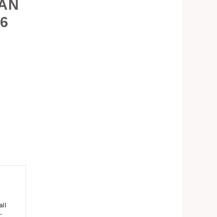
TAN
6
all
-