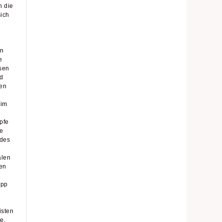
h die
sich
en
e
sen
d
len
eim
pfe
e
 des
alen
sen
app
isten
e,