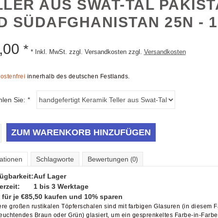
LLER AUS SWAT-TAL PAKIS
D SÜDAFGHANISTAN 25N - 1
,00
*
* Inkl. MwSt. zzgl. Versandkosten zzgl.
Versandkosten
ostenfrei
innerhalb des deutschen Festlands.
hlen Sie:
*
ZUM WARENKORB HINZUFÜGEN
ationen
Schlagworte
Bewertungen
(0)
ügbarkeit:
Auf Lager
erzeit:
1 bis 3 Werktage
 für je €85,50 kaufen und 10% sparen
re großen rustikalen Töpferschalen sind mit farbigen Glasuren (in diesem F
leuchtendes Braun oder Grün) glasiert, um ein gesprenkeltes Farbe-in-Farbe