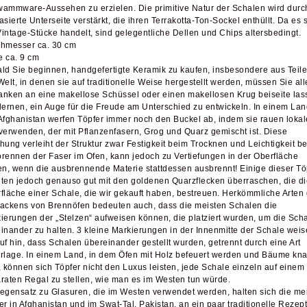
ammware-Aussehen zu erzielen. Die primitive Natur der Schalen wird durc
asierte Unterseite verstärkt, die ihren Terrakotta-Ton-Sockel enthüllt. Da es 
intage-Stücke handelt, sind gelegentliche Dellen und Chips altersbedingt.
hmesser ca. 30 cm
 ca. 9 cm
ld Sie beginnen, handgefertigte Keramik zu kaufen, insbesondere aus Teil
Welt, in denen sie auf traditionelle Weise hergestellt werden, müssen Sie all
nken an eine makellose Schüssel oder einen makellosen Krug beiseite las
lernen, ein Auge für die Freude am Unterschied zu entwickeln. In einem Lan
Afghanistan werfen Töpfer immer noch den Buckel ab, indem sie rauen loka
verwenden, der mit Pflanzenfasern, Grog und Quarz gemischt ist. Diese
hung verleiht der Struktur zwar Festigkeit beim Trocknen und Leichtigkeit b
rennen der Faser im Ofen, kann jedoch zu Vertiefungen in der Oberfläche
en, wenn die ausbrennende Materie stattdessen ausbrennt! Einige dieser Tö
ten jedoch genauso gut mit den goldenen Quarzflecken überraschen, die di
fläche einer Schale, die wir gekauft haben, bestreuen. Herkömmliche Arten
ackens von Brennöfen bedeuten auch, dass die meisten Schalen die
ierungen der „Stelzen“ aufweisen können, die platziert wurden, um die Sch
inander zu halten. 3 kleine Markierungen in der Innenmitte der Schale wei
uf hin, dass Schalen übereinander gestellt wurden, getrennt durch eine Art
rlage. In einem Land, in dem Öfen mit Holz befeuert werden und Bäume kn
, können sich Töpfer nicht den Luxus leisten, jede Schale einzeln auf einem
raten Regal zu stellen, wie man es im Westen tun würde.
egensatz zu Glasuren, die im Westen verwendet werden, halten sich die me
er in Afghanistan und im Swat-Tal, Pakistan, an ein paar traditionelle Rezept