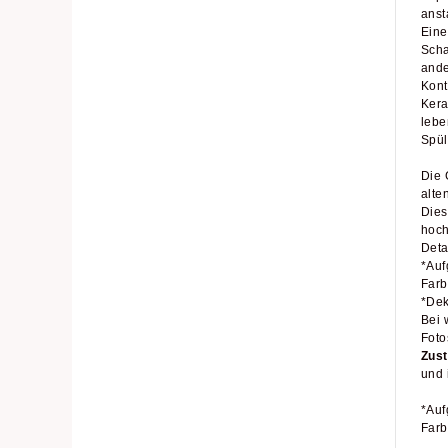
anst
Eine
Scha
ande
Kont
Kera
lebe
Spül
Die 
alte
Dies
hoch
Deta
*Auf
Farb
*Dek
Bei 
Foto
Zus
und 
*Auf
Farb