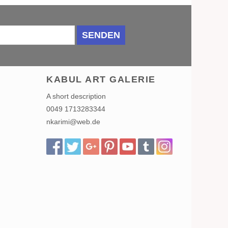
SENDEN
KABUL ART GALERIE
A short description
0049 1713283344
nkarimi@web.de