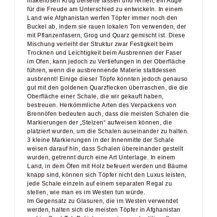
makellosen Krug beiseite lassen und lernen, ein Auge
für die Freude am Unterschied zu entwickeln. In einem
Land wie Afghanistan werfen Töpfer immer noch den
Buckel ab, indem sie rauen lokalen Ton verwenden, der
mit Pflanzenfasern, Grog und Quarz gemischt ist. Diese
Mischung verleiht der Struktur zwar Festigkeit beim
Trocknen und Leichtigkeit beim Ausbrennen der Faser
im Ofen, kann jedoch zu Vertiefungen in der Oberfläche
führen, wenn die ausbrennende Materie stattdessen
ausbrennt! Einige dieser Töpfe könnten jedoch genauso
gut mit den goldenen Quarzflecken überraschen, die die
Oberfläche einer Schale, die wir gekauft haben,
bestreuen. Herkömmliche Arten des Verpackens von
Brennöfen bedeuten auch, dass die meisten Schalen die
Markierungen der „Stelzen“ aufweisen können, die
platziert wurden, um die Schalen auseinander zu halten.
3 kleine Markierungen in der Innenmitte der Schale
weisen darauf hin, dass Schalen übereinander gestellt
wurden, getrennt durch eine Art Unterlage. In einem
Land, in dem Öfen mit Holz befeuert werden und Bäume
knapp sind, können sich Töpfer nicht den Luxus leisten,
jede Schale einzeln auf einem separaten Regal zu
stellen, wie man es im Westen tun würde.
Im Gegensatz zu Glasuren, die im Westen verwendet
werden, halten sich die meisten Töpfer in Afghanistan