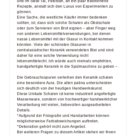
und im Swat-Tal, Pakistan, an ein paar traditionelle
Rezepte, anstatt sich den Luxus von Experimenten zu
gönnen.
Eine Sache, die westliche Käufer immer bedenken
sollten, ist, dass sich solche Schalen als Obstschale
oder zum Servieren von Brot eignen – aber Finger weg
von anderen Lebensmittelverwendungen, bei denen
nasse Lebensmittel mit der Glasur in Kontakt kommen
könnten. Viele der schönsten Glasuren in
zentralasiatischer Keramik verwendeten Blei und sind
daher für eine solche Verwendung nicht
lebensmittelecht. Ich würde auch niemals empfehlen,
handgefertigte Keramik in die Spülmaschine zu geben –
Die Gebrauchsspuren verleihen den Keramik schalen
eine besondere Aura. Die alten patina unterscheiden
sich deutlich von der heutigen Handwerkskunst.
Diese Unikate Schalen ist keine industriell angefertigte
Massenware, sondern von hochwertiger handwerklicher
Verarbeitung mit vielen, liebevollen ausgearbeiteten
Details.
*Aufgrund der Fotografie und Handarbeiten können
möglicherweise Farbabweichungen auftreten.
*Dekoration gehört nicht zum Angebot.
Bei weiteren Fragen zu diesem Artikel stehen wir Ihnen