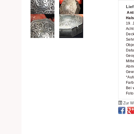
Lief
Anti
Hals
19. 
Acht
Deck
Sehr
Obje
Datu
Geog
Mitte
Abme
Gewi
*Auf
Farb
Bei 
Foto
Zur Wu