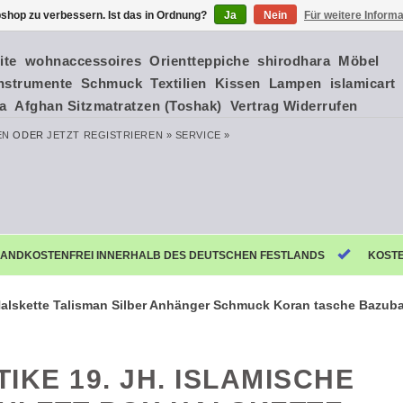
shop zu verbessern. Ist das in Ordnung?
Ja
Nein
Für weitere Inform
ite
wohnaccessoires
Orientteppiche
shirodhara
Möbel
nstrumente
Schmuck
Textilien
Kissen
Lampen
islamicart
ia
Afghan Sitzmatratzen (Toshak)
Vertrag Widerrufen
EN
ODER
JETZT REGISTRIEREN »
SERVICE »
ANDKOSTENFREI INNERHALB DES DEUTSCHEN FESTLANDS
KOST
 Halskette Talisman Silber Anhänger Schmuck Koran tasche Bazub
TIKE 19. JH. ISLAMISCHE