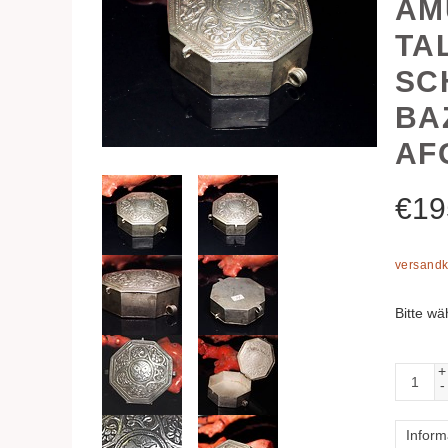
AM
TA
SC
BA
AF
€
19
versandk
Bitte wä
+
-
Inform