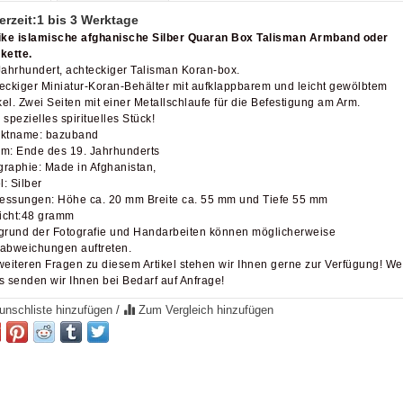
erzeit:
1 bis 3 Werktage
ke islamische afghanische Silber Quaran Box Talisman Armband oder
kette.
Jahrhundert, achteckiger Talisman Koran-box.
eckiger Miniatur-Koran-Behälter mit aufklappbarem und leicht gewölbtem
el. Zwei Seiten mit einer Metallschlaufe für die Befestigung am Arm.
 spezielles spirituelles Stück!
ktname: bazuband
m: Ende des 19. Jahrhunderts
raphie: Made in Afghanistan,
l: Silber
ssungen: Höhe ca. 20 mm Breite ca. 55 mm und Tiefe 55 mm
cht:48 gramm
grund der Fotografie und Handarbeiten können möglicherweise
abweichungen auftreten.
weiteren Fragen zu diesem Artikel stehen wir Ihnen gerne zur Verfügung! We
s senden wir Ihnen bei Bedarf auf Anfrage!
nschliste hinzufügen
/
Zum Vergleich hinzufügen