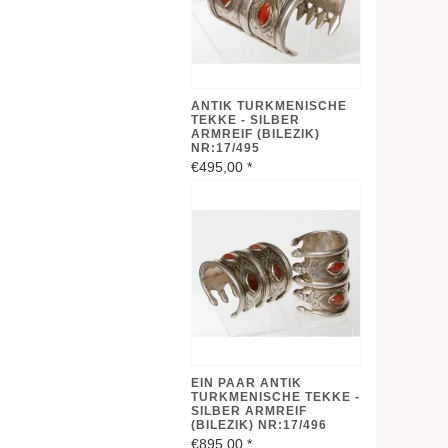
ANTIK TURKMENISCHE
TEKKE - SILBER
ARMREIF (BILEZIK)
NR:17/495
€495,00
*
EIN PAAR ANTIK
TURKMENISCHE TEKKE -
SILBER ARMREIF
(BILEZIK) NR:17/496
€895,00
*