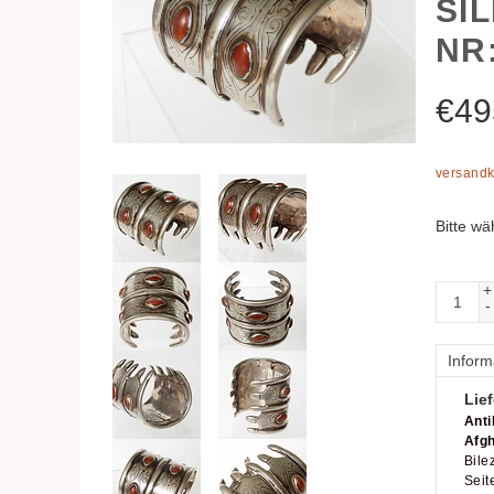
SI
NR:
€
49
versandk
Bitte wä
+
-
Inform
Lief
Ant
Afgh
Bile
Seit