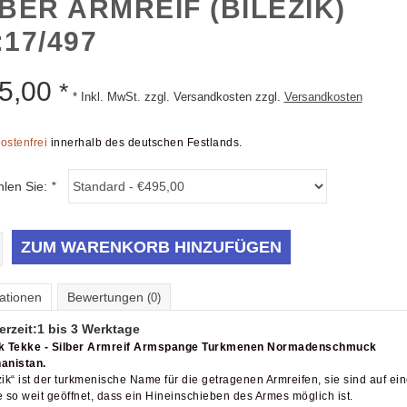
LBER ARMREIF (BILEZIK)
17/497
5,00
*
* Inkl. MwSt. zzgl. Versandkosten zzgl.
Versandkosten
ostenfrei
innerhalb des deutschen Festlands.
hlen Sie:
*
ZUM WARENKORB HINZUFÜGEN
ationen
Bewertungen
(0)
erzeit:
1 bis 3 Werktage
ik Tekke - Silber Armreif Armspange Turkmenen Normadenschmuck
anistan.
zik“ ist der turkmenische Name für die getragenen Armreifen, sie sind auf ein
e so weit geöffnet, dass ein Hineinschieben des Armes möglich ist.