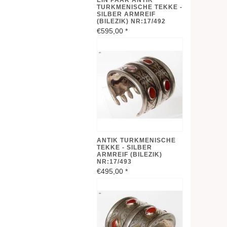
EIN PAAR ANTIK
TURKMENISCHE TEKKE -
SILBER ARMREIF
(BILEZIK) NR:17/492
€595,00
*
ANTIK TURKMENISCHE
TEKKE - SILBER
ARMREIF (BILEZIK)
NR:17/493
€495,00
*