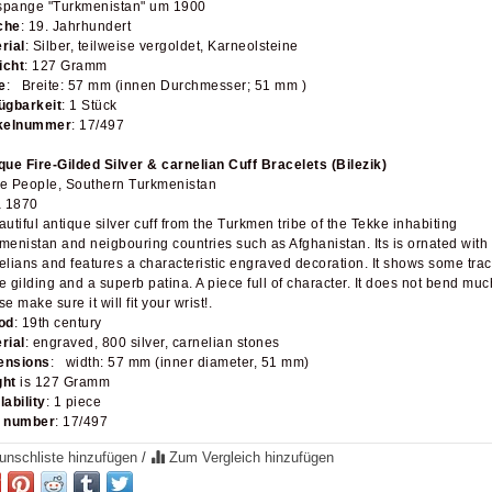
pange "Turkmenistan" um 1900
che
: 19. Jahrhundert
rial
: Silber, teilweise vergoldet, Karneolsteine
icht
: 127 Gramm
e
: Breite: 57 mm (innen Durchmesser; 51 mm )
ügbarkeit
: 1 Stück
ikelnummer
: 17/497
que Fire-Gilded Silver & carnelian Cuff Bracelets (Bilezik)
e People, Southern Turkmenistan
a 1870
autiful antique silver cuff from the Turkmen tribe of the Tekke inhabiting
menistan and neigbouring countries such as Afghanistan. Its is ornated with
elians and features a characteristic engraved decoration. It shows some tra
ire gilding and a superb patina. A piece full of character. It does not bend muc
e make sure it will fit your wrist!.
od
: 19th century
rial
: engraved, 800 silver, carnelian stones
ensions
: width: 57 mm (inner diameter, 51 mm)
ght
is 127 Gramm
lability
: 1 piece
m number
: 17/497
nschliste hinzufügen
/
Zum Vergleich hinzufügen