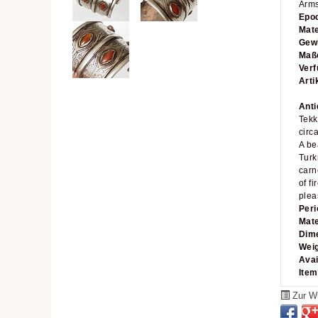
Arms
Epo
Mate
Gew
Maß
Verf
Art
Anti
Tekk
circ
A be
Turk
carn
of f
pleas
Peri
Mate
Dim
Wei
Avai
Ite
Zur Wu