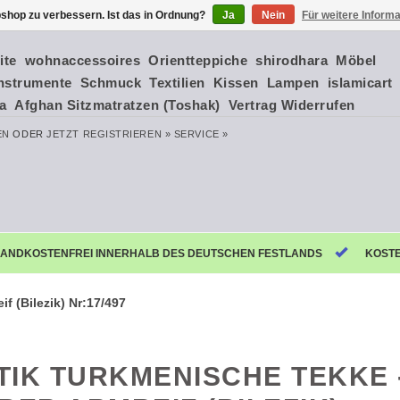
shop zu verbessern. Ist das in Ordnung?
Ja
Nein
Für weitere Inform
ite
wohnaccessoires
Orientteppiche
shirodhara
Möbel
nstrumente
Schmuck
Textilien
Kissen
Lampen
islamicart
ia
Afghan Sitzmatratzen (Toshak)
Vertrag Widerrufen
EN
ODER
JETZT REGISTRIEREN »
SERVICE »
ANDKOSTENFREI INNERHALB DES DEUTSCHEN FESTLANDS
KOST
f (Bilezik) Nr:17/497
TIK TURKMENISCHE TEKKE 