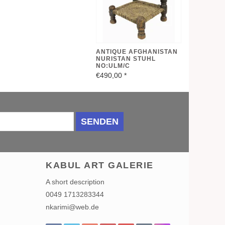
ANTIQUE AFGHANISTAN
NURISTAN STUHL
NO:ULM/C
€490,00
*
SENDEN
KABUL ART GALERIE
A short description
0049 1713283344
nkarimi@web.de