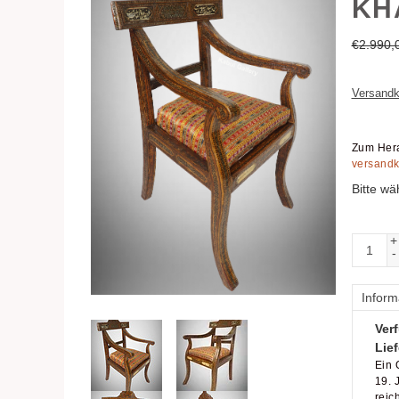
KH
€
2.990,
Versandk
Zum Hera
versandk
Bitte wä
+
-
Inform
Verf
Lief
Ein 
19. 
reic