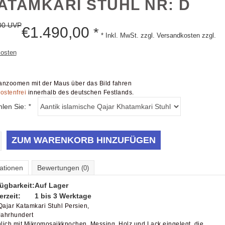
ATAMKARI STUHL NR: D
00 UVP
€
1.490,00
*
* Inkl. MwSt. zzgl. Versandkosten zzgl.
osten
nzoomen mit der Maus über das Bild fahren
ostenfrei
innerhalb des deutschen Festlands.
hlen Sie:
*
ZUM WARENKORB HINZUFÜGEN
ationen
Bewertungen
(0)
ügbarkeit:
Auf Lager
erzeit:
1 bis 3 Werktage
Qajar Katamkari Stuhl
Persien,
Jahrhundert
hlich mit Mikromosaikknochen, Messing, Holz und Lack eingelegt, die