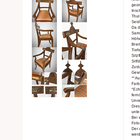
geom
Insc
Thul
Seid
Da d
Samm
Höhe
Brei
Tief
Sitz
Sitf
Zust
Gewi
**Au
Farb
*Ech
fern
Unre
Dies
unte
Bei 
Foto
Der 
werd