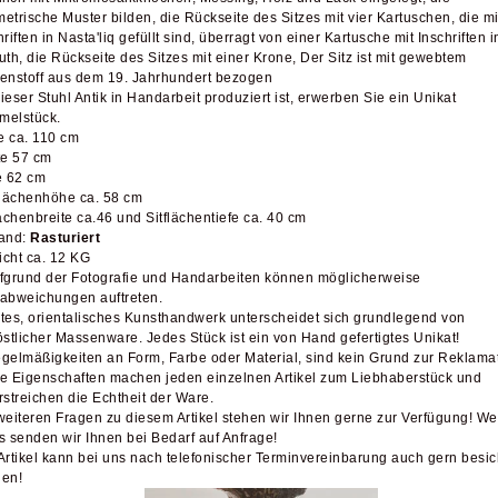
etrische Muster bilden, die Rückseite des Sitzes mit vier Kartuschen, die mi
hriften in Nasta'liq gefüllt sind, überragt von einer Kartusche mit Inschriften i
uth, die Rückseite des Sitzes mit einer Krone,
Der Sitz ist mit gewebtem
enstoff aus dem 19. Jahrhundert bezogen
ieser Stuhl Antik in Handarbeit produziert ist, erwerben Sie ein Unikat
elstück.
 ca. 110 cm
te 57 cm
e 62 cm
flächenhöhe ca. 58 cm
lächenbreite ca.46 und Sitflächentiefe ca. 40 cm
and:
Rasturiert
cht ca. 12 KG
fgrund der Fotografie und Handarbeiten können möglicherweise
abweichungen auftreten.
tes, orientalisches Kunsthandwerk unterscheidet sich grundlegend von
östlicher Massenware. Jedes Stück ist ein von Hand gefertigtes Unikat!
gelmäßigkeiten an Form, Farbe oder Material, sind kein Grund zur Reklamat
e Eigenschaften machen jeden einzelnen Artikel zum Liebhaberstück und
rstreichen die Echtheit der Ware.
weiteren Fragen zu diesem Artikel stehen wir Ihnen gerne zur Verfügung! We
s senden wir Ihnen bei Bedarf auf Anfrage!
Artikel kann bei uns nach telefonischer Terminvereinbarung auch gern besich
en!