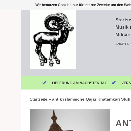
Wir benutzen Cookies nur für interne Zwecke um den Web
Startse
Musiki
Militar
ANMELD
LIEFERUNG AM NÄCHSTEN TAG
VERS
Startseite
»
antik islamische Qajar Khatamkari Stuhl
AN