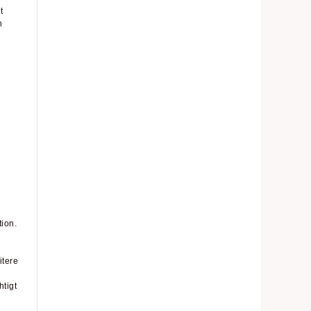
t
n
ion.
itere
tigt