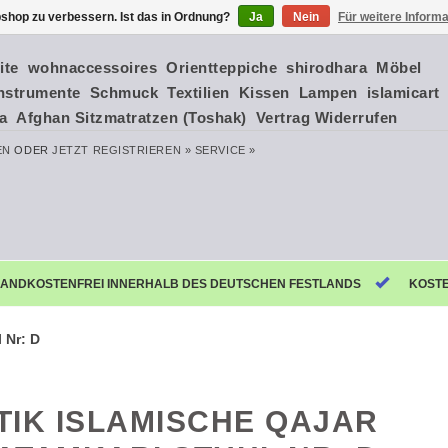
shop zu verbessern. Ist das in Ordnung?
Ja
Nein
Für weitere Inform
ite
wohnaccessoires
Orientteppiche
shirodhara
Möbel
nstrumente
Schmuck
Textilien
Kissen
Lampen
islamicart
ia
Afghan Sitzmatratzen (Toshak)
Vertrag Widerrufen
EN
ODER
JETZT REGISTRIEREN »
SERVICE »
ANDKOSTENFREI INNERHALB DES DEUTSCHEN FESTLANDS
KOST
 Nr: D
TIK ISLAMISCHE QAJAR