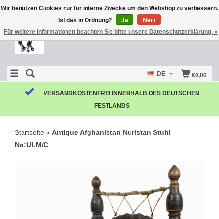
Wir benutzen Cookies nur für interne Zwecke um den Webshop zu verbessern.
Ist das in Ordnung?
Ja
Nein
Für weitere Informationen beachten Sie bitte unsere Datenschutzerklärung. »
DE
€0,00
VERSANDKOSTENFREI INNERHALB DES DEUTSCHEN
FESTLANDS
Startseite
»
Antique Afghanistan Nuristan Stuhl
No:ULM/C