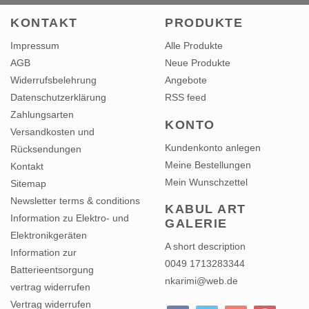
KONTAKT
PRODUKTE
Impressum
Alle Produkte
AGB
Neue Produkte
Widerrufsbelehrung
Angebote
Datenschutzerklärung
RSS feed
Zahlungsarten
KONTO
Versandkosten und
Kundenkonto anlegen
Rücksendungen
Meine Bestellungen
Kontakt
Mein Wunschzettel
Sitemap
Newsletter terms & conditions
KABUL ART
Information zu Elektro- und
GALERIE
Elektronikgeräten
A short description
Information zur
0049 1713283344
Batterieentsorgung
nkarimi@web.de
vertrag widerrufen
Vertrag widerrufen