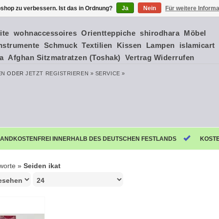
shop zu verbessern. Ist das in Ordnung?
Ja
Nein
Für weitere Inform
ite
wohnaccessoires
Orientteppiche
shirodhara
Möbel
nstrumente
Schmuck
Textilien
Kissen
Lampen
islamicart
ia
Afghan Sitzmatratzen (Toshak)
Vertrag Widerrufen
EN
ODER
JETZT REGISTRIEREN »
SERVICE »
ANDKOSTENFREI INNERHALB DES DEUTSCHEN FESTLANDS
KOST
worte
»
Seiden ikat