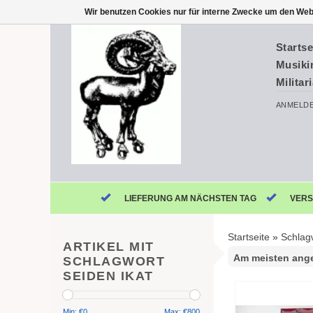
Wir benutzen Cookies nur für interne Zwecke um den Web
Startse
Musiki
Militar
ANMELD
LIEFERUNG AM NÄCHSTEN TAG
VERS
Startseite
»
Schlag
ARTIKEL MIT
SCHLAGWORT
SEIDEN IKAT
Min: €
0
Max: €
800