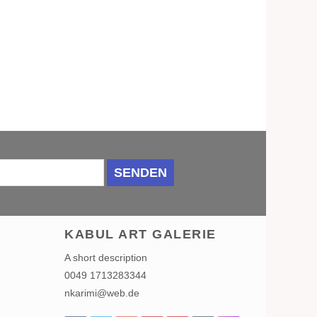
SENDEN
KABUL ART GALERIE
A short description
0049 1713283344
nkarimi@web.de