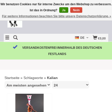
Wir benutzen Cookies nur für interne Zwecke um den Webshop zu verbessern.
Ist das in Ordnung?
Ja
Nein
Für weitere Informationen beachten Sie bitte unsere Datenschutzerklärung. »
DE
€0,00
VERSANDKOSTENFREI INNERHALB DES DEUTSCHEN
FESTLANDS
Startseite
»
Schlagworte
»
Kalian