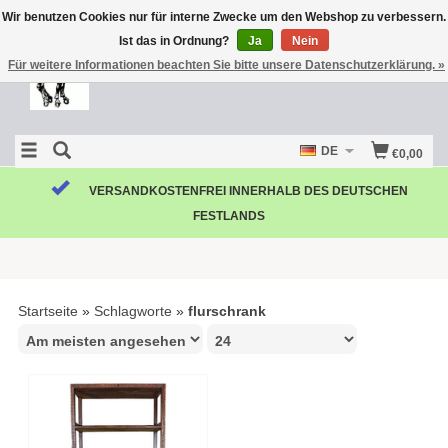
Wir benutzen Cookies nur für interne Zwecke um den Webshop zu verbessern.
Ist das in Ordnung?
Ja
Nein
Für weitere Informationen beachten Sie bitte unsere Datenschutzerklärung. »
DE
€0,00
VERSANDKOSTENFREI INNERHALB DES DEUTSCHEN
FESTLANDS
Startseite
»
Schlagworte
»
flurschrank