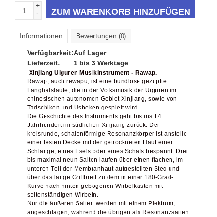
+
ZUM WARENKORB HINZUFÜGEN
-
Informationen
Bewertungen
(0)
Verfügbarkeit:
Auf Lager
Lieferzeit:
1 bis 3 Werktage
Xinjiang Uiguren Musikinstrument - Rawap.
Rawap, auch rewapu, ist eine bundlose gezupfte
Langhalslaute, die in der Volksmusik der Uiguren im
chinesischen autonomen Gebiet Xinjiang, sowie von
Tadschiken und Usbeken gespielt wird.
Die Geschichte des Instruments geht bis ins 14.
Jahrhundert im südlichen Xinjiang zurück. Der
kreisrunde, schalenförmige Resonanzkörper ist anstelle
einer festen Decke mit der getrockneten Haut einer
Schlange, eines Esels oder eines Schafs bespannt. Drei
bis maximal neun Saiten laufen über einen flachen, im
unteren Teil der Membranhaut aufgestellten Steg und
über das lange Griffbrett zu dem in einer 180-Grad-
Kurve nach hinten gebogenen Wirbelkasten mit
seitenständigen Wirbeln.
Nur die äußeren Saiten werden mit einem Plektrum,
angeschlagen, während die übrigen als Resonanzsaiten