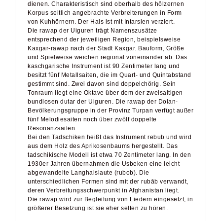
dienen. Charakteristisch sind oberhalb des hölzernen
Korpus seitlich angebrachte Verbreiterungen in Form
von Kuhhörnern. Der Hals ist mit Intarsien verziert.
Die rawap der Uiguren trägt Namenszusätze
entsprechend der jeweiligen Region, beispielsweise
Kaxgar-rawap nach der Stadt Kaxgar. Bauform, Größe
und Spielweise weichen regional voneinander ab. Das
kaschgarische Instrument ist 90 Zentimeter lang und
besitzt fünf Metallsaiten, die im Quart- und Quintabstand
gestimmt sind. Zwei davon sind doppelchörig. Sein
Tonraum liegt eine Oktave über dem der zweisaitigen
bundlosen dutar der Uiguren. Die rawap der Dolan-
Bevölkerungsgruppe in der Provinz Turpan verfügt außer
fünf Melodiesaiten noch über zwölf doppelte
Resonanzsaiten.
Bei den Tadschiken heißt das Instrument rebub und wird
aus dem Holz des Aprikosenbaums hergestellt. Das
tadschikische Modell ist etwa 70 Zentimeter lang. In den
1930er Jahren übernahmen die Usbeken eine leicht
abgewandelte Langhalslaute (rubob). Die
unterschiedlichen Formen sind mit der rubāb verwandt,
deren Verbreitungsschwerpunkt in Afghanistan liegt.
Die rawap wird zur Begleitung von Liedern eingesetzt, in
größerer Besetzung ist sie eher selten zu hören.