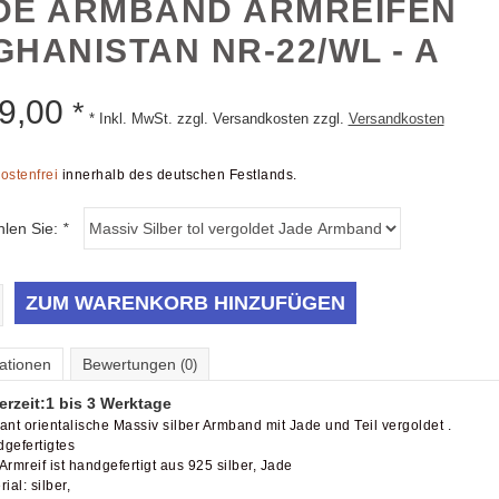
DE ARMBAND ARMREIFEN
GHANISTAN NR-22/WL - A
9,00
*
* Inkl. MwSt. zzgl. Versandkosten zzgl.
Versandkosten
ostenfrei
innerhalb des deutschen Festlands.
hlen Sie:
*
ZUM WARENKORB HINZUFÜGEN
ationen
Bewertungen
(0)
erzeit:
1 bis 3 Werktage
ant orientalische Massiv silber Armband mit Jade und Teil vergoldet .
gefertigtes
Armreif ist handgefertigt aus 925 silber, Jade
ial: silber,