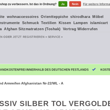
shop zu verbessern. Ist das in Ordnung?
Ja
Nein
Für weitere Inform
ite
wohnaccessoires
Orientteppiche
shirodhara
Möbel
nstrumente
Schmuck
Textilien
Kissen
Lampen
islamicart
ia
Afghan Sitzmatratzen (Toshak)
Vertrag Widerrufen
EN
ODER
JETZT REGISTRIEREN »
SERVICE »
ANDKOSTENFREI INNERHALB DES DEUTSCHEN FESTLANDS
KOST
nd Armreifen Afghanistan Nr-22/WL - A
SSIV SILBER TOL VERGOLD