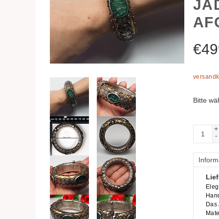
JA
AF
€
49
versandk
Bitte wä
+
-
Inform
Lief
Eleg
Hand
Das 
Mater