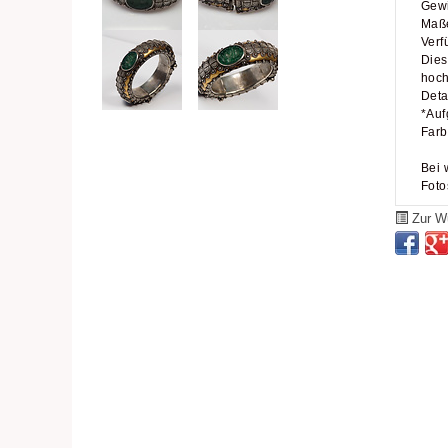
Gewi
Maße
Verf
Dies
hoch
Deta
*Auf
Farb
Bei 
Foto
Zur Wu