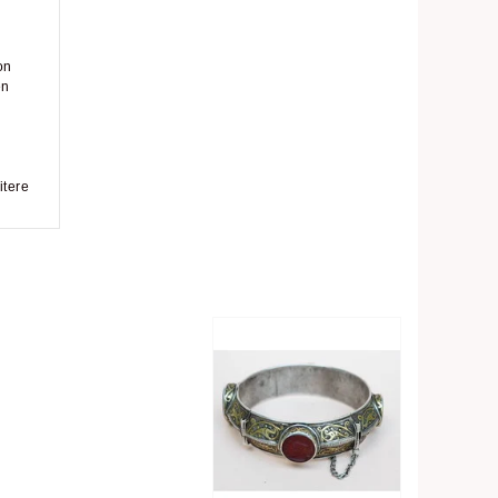
on
en
itere