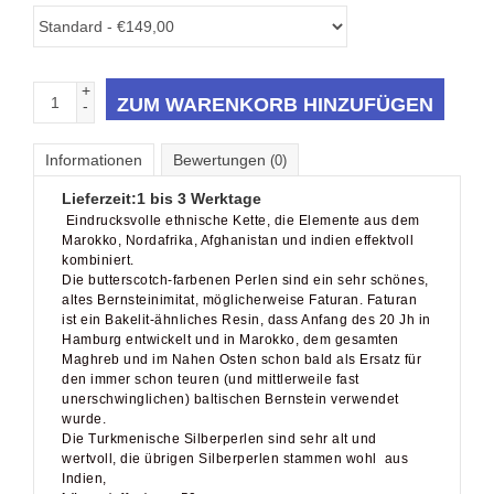
+
ZUM WARENKORB HINZUFÜGEN
-
Informationen
Bewertungen
(0)
Lieferzeit:
1 bis 3 Werktage
Eindrucksvolle ethnische Kette, die Elemente aus dem
Marokko, Nordafrika, Afghanistan und indien effektvoll
kombiniert.
Die butterscotch-farbenen Perlen sind ein sehr schönes,
altes Bernsteinimitat, möglicherweise Faturan. Faturan
ist ein Bakelit-ähnliches Resin, dass Anfang des 20 Jh in
Hamburg entwickelt und in Marokko, dem gesamten
Maghreb und im Nahen Osten schon bald als Ersatz für
den immer schon teuren (und mittlerweile fast
unerschwinglichen) baltischen Bernstein verwendet
wurde.
Die Turkmenische Silberperlen sind sehr alt und
wertvoll, die übrigen Silberperlen stammen wohl aus
Indien,