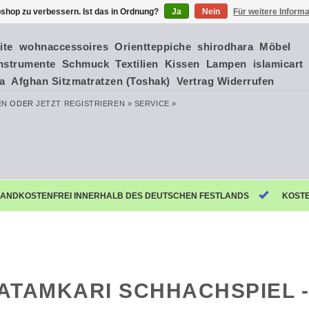
shop zu verbessern. Ist das in Ordnung?
Ja
Nein
Für weitere Inform
ite
wohnaccessoires
Orientteppiche
shirodhara
Möbel
nstrumente
Schmuck
Textilien
Kissen
Lampen
islamicart
ia
Afghan Sitzmatratzen (Toshak)
Vertrag Widerrufen
EN
ODER
JETZT REGISTRIEREN »
SERVICE »
ANDKOSTENFREI INNERHALB DES DEUTSCHEN FESTLANDS
KOST
ATAMKARI SCHHACHSPIEL -