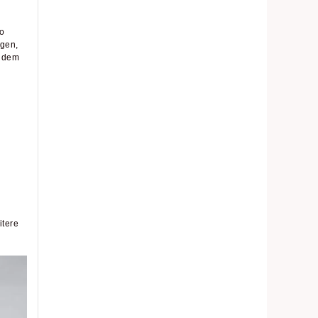
o
igen,
r dem
itere