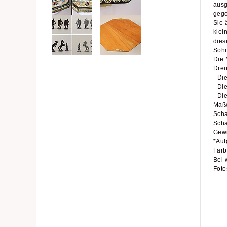
ausg
gego
Sie 
klei
dies
Sohn
Die 
Drei
- Di
- Di
- Di
Maß
Scha
Scha
Gewi
*Auf
Farb
Bei 
Foto