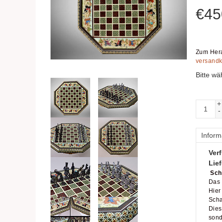
€
45
Zum Hera
versandk
Bitte wä
+
-
Inform
Verf
Lief
Scha
Das 
Hier
Scha
Dies
sond