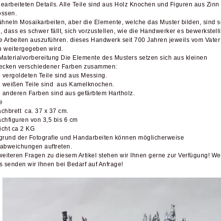
earbeiteten Details. Alle Teile sind aus Holz Knochen und Figuren aus Zinn
ssen.
ähneln Mosaikarbeiten, aber die Elemente, welche das Muster bilden, sind s
n, dass es schwer fällt, sich vorzustellen, wie die Handwerker es bewerkstell
e Arbeiten auszuführen. dieses Handwerk seit 700 Jahren jeweils vom Vate
 weitergegeben wird.
Materialvorbereitung Die Elemente des Musters setzen sich aus kleinen
ecken verschiedener Farben zusammen:
e vergoldeten Teile sind aus Messing.
e weißen Teile sind aus Kamelknochen.
e anderen Farben sind aus gefärbtem Hartholz.
e
chbrett ca. 37 x 37 cm.
chfiguren von 3,5 bis 6 cm
cht ca 2 KG
grund der Fotografie und Handarbeiten können möglicherweise
abweichungen auftreten.
weiteren Fragen zu diesem Artikel stehen wir Ihnen gerne zur Verfügung! We
s senden wir Ihnen bei Bedarf auf Anfrage!