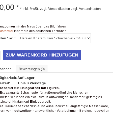
0,00
*
* Inkl. MwSt. zzgl. Versandkosten zzgl.
Versandkosten
nzoomen mit der Maus über das Bild fahren
ostenfrei
innerhalb des deutschen Festlands.
hlen Sie:
*
ZUM WARENKORB HINZUFÜGEN
ationen
Bewertungen
(0)
ügbarkeit:
Auf Lager
erzeit:
1 bis 3 Werktage
chspiel mit Einlegearbeit mit Figuren.
Extravagante Schachspiel für außergewöhnliche Menschen.
 bieten wir Ihnen ein exklusive in aufwendiger Handarbeit gefertigtes
chspiel Khatamkari Einlegearbeit.
es Traumhafte Schachspiel ist keine industriell angefertigte Massenware,
ern von hochwertiger handwerklicher Verarbeitung mit vielen, liebevollen