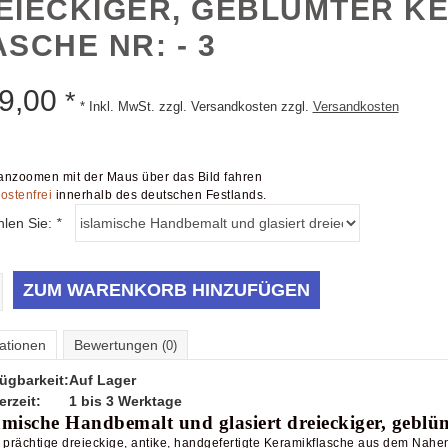
EIECKIGER, GEBLÜMTER K
ASCHE NR: - 3
9,00
*
* Inkl. MwSt. zzgl. Versandkosten zzgl.
Versandkosten
nzoomen mit der Maus über das Bild fahren
ostenfrei
innerhalb des deutschen Festlands.
hlen Sie:
*
ZUM WARENKORB HINZUFÜGEN
ationen
Bewertungen
(0)
ügbarkeit:
Auf Lager
erzeit:
1 bis 3 Werktage
amische Handbemalt und glasiert dreieckiger, geblü
 prächtige dreieckige, antike, handgefertigte Keramikflasche aus dem Nah