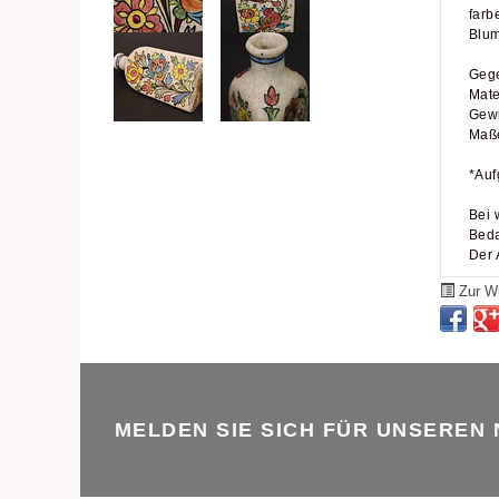
farb
Blum
Gege
Mate
Gewi
Maße
*Auf
Bei 
Beda
Der 
Zur Wu
MELDEN SIE SICH FÜR UNSEREN