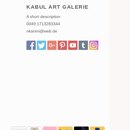
KABUL ART GALERIE
A short description
0049 1713283344
nkarimi@web.de