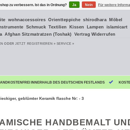
shop zu verbessern. Ist das in Ordnung?
Ja
Nein
Für weitere Inform
ite
wohnaccessoires
Orientteppiche
shirodhara
Möbel
nstrumente
Schmuck
Textilien
Kissen
Lampen
islamicart
ia
Afghan Sitzmatratzen (Toshak)
Vertrag Widerrufen
EN
ODER
JETZT REGISTRIEREN »
SERVICE »
ANDKOSTENFREI INNERHALB DES DEUTSCHEN FESTLANDS
KOST
eckiger, geblümter Keramik flasche Nr: - 3
LAMISCHE HANDBEMALT UN