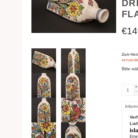
DR
FL
€
14
Zum Hera
versandk
Bitte wä
+
-
Inform
Verf
Lief
isl
Eine