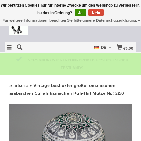
Wir benutzen Cookies nur für interne Zwecke um den Webshop zu verbessern.
Ist das in Ordnung?
Ja
Nein
Für weitere Informationen beachten Sie bitte unsere Datenschutzerklärung. »
DE
€0,00
KOSTENLOSE RÜCKSENDUNG
Startseite
»
Vintage bestickter großer omanischen
arabischen Stil afrikanischen Kufi-Hut Mütze Nr.: 22/6