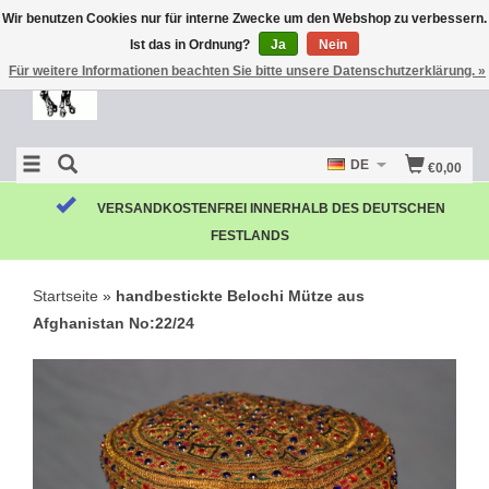
Wir benutzen Cookies nur für interne Zwecke um den Webshop zu verbessern.
Ist das in Ordnung?
Ja
Nein
Für weitere Informationen beachten Sie bitte unsere Datenschutzerklärung. »
DE
€0,00
VERSANDKOSTENFREI INNERHALB DES DEUTSCHEN
FESTLANDS
Startseite
»
handbestickte Belochi Mütze aus
Afghanistan No:22/24