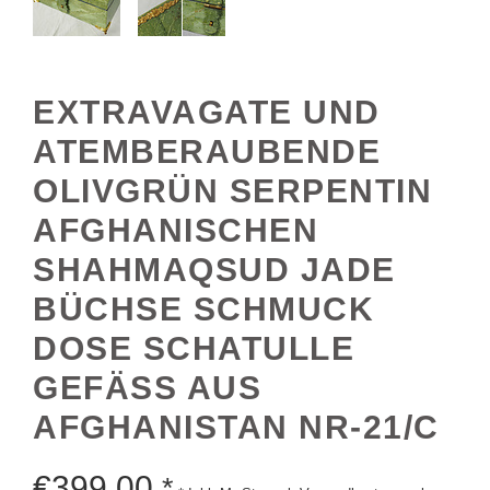
EXTRAVAGATE UND
ATEMBERAUBENDE
OLIVGRÜN SERPENTIN
AFGHANISCHEN
SHAHMAQSUD JADE
BÜCHSE SCHMUCK
DOSE SCHATULLE
GEFÄSS AUS A
FGHANISTAN NR-21/C
€
399,00
*
* Inkl. MwSt. zzgl. Versandkosten zzgl.