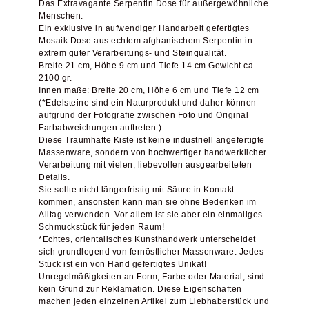
Ein exklusive in aufwendiger Handarbeit gefertigtes
Mosaik Dose aus echtem afghanischem Serpentin in
extrem guter Verarbeitungs- und Steinqualität.
Breite 21 cm, Höhe 9 cm und Tiefe 14 cm Gewicht ca
2100 gr.
Innen maße: Breite 20 cm, Höhe 6 cm und Tiefe 12 cm
(*Edelsteine sind ein Naturprodukt und daher können
aufgrund der Fotografie zwischen Foto und Original
Farbabweichungen auftreten.)
Diese Traumhafte Kiste ist keine industriell angefertigte
Massenware, sondern von hochwertiger handwerklicher
Verarbeitung mit vielen, liebevollen ausgearbeiteten
Details.
Sie sollte nicht längerfristig mit Säure in Kontakt
kommen, ansonsten kann man sie ohne Bedenken im
Alltag verwenden. Vor allem ist sie aber ein einmaliges
Schmuckstück für jeden Raum!
*Echtes, orientalisches Kunsthandwerk unterscheidet
sich grundlegend von fernöstlicher Massenware. Jedes
Stück ist ein von Hand gefertigtes Unikat!
Unregelmäßigkeiten an Form, Farbe oder Material, sind
kein Grund zur Reklamation. Diese Eigenschaften
machen jeden einzelnen Artikel zum Liebhaberstück und
unterstreichen die Echtheit der Ware.
*Aufgrund der Fotografie und Handarbeiten können