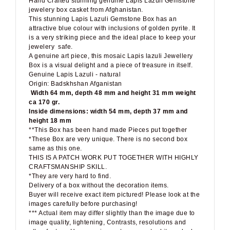
Hand Crafted stunning genuine Lapis Lazuli Gemstone
jewelery box casket
from Afghanistan.
This stunning Lapis Lazuli Gemstone Box has an
attractive blue colour with inclusions of golden pyrite. It
is a very striking piece and the ideal place to keep your
jewelery
safe.
A genuine art piece, this mosaic Lapis lazuli Jewellery
Box is a visual delight and a piece of treasure in itself.
Genuine Lapis Lazuli - natural
Origin: Badskhshan Afganistan
Width 64 mm, depth 48 mm and height 31 mm weight
ca 170 gr.
Inside dimensions: width 54 mm, depth 37 mm and
height 18 mm
**This Box has been hand made Pieces put together
*These Box are very unique. There is no second box
same as this one.
THIS IS A PATCH WORK PUT TOGETHER WITH HIGHLY
CRAFTSMANSHIP SKILL.
*They are very hard to find.
Delivery of a box without the decoration items.
Buyer will receive exact item pictured! Please look at the
images carefully before purchasing!
*** Actual item may differ slightly than the image due to
image quality, lightening, Contrasts, resolutions and