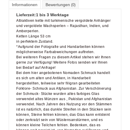
Lieferzeit:
1 bis 3 Werktage
Attraktiven kette mit turkmenische vergoldete Anhänger
und vergoldete Wachsperlen – Rajasthan, Indien, und
Amberperlen.
Ketten Länge 53 cm
in perfektem Zustand.
*Aufgrund der Fotografie und Handarbeiten können
möglicherweise Farbabweichungen auftreten.
Bei weiteren Fragen zu diesem Artikel stehen wir Ihnen
gerne zur Verfügung! Weitere Fotos senden wir Ihnen
bei Bedarf auf Anfrage!
Bei dem hier angebotenen Nomaden Schmuck handelt
es sich um alten und Antiken, in Handarbeit
hergestellten, teilweise sehr filigran gearbeiteten
Folklore- Schmuck aus Afghanistan. Zur Verschönerung
der Schmuck- Stücke wurden altes farbiges Glas
verwendet altes Münzen aus , Pakistan und Afghanistan
verwendet. Nach Jahren des Nutzung vor den Stämmen
ist es natürlich, das dunkle Streifen in den Stücken sein
können, Steine fehlen können, das Glas kann entsteint
oder zerkratzt sein von Wüstensanstürmen, und es
können kleine Teilchen fehlen. Bedenken, das es
können weit gereist ist- von Nomaden auf Bergen und
Wüsten nach Kabul und jetzt zu uns!