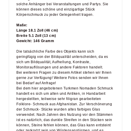
solche Anhänger bei Veranstaltungen und Partys. Sie
können dieses schöne und einzigartige Stück
Körperschmuck zu jeder Gelegenheit tragen.
Maße:
Länge 18.1 Zoll (46 cm)
Breite 5.1 Zoll (13 cm)
Gewicht: 146 Gramm
Die tatsächliche Farbe des Objekts kann sich
geringfügig von der Bildqualität unterscheiden, da es
sich um Bildqualität, Aufhellung, Kontraste,
Monitorauflösungen und andere Faktoren handelt.
Bei weiteren Fragen zu diesem Artikel stehen wir Ihnen
gerne zur Verfügung! Weitere Fotos senden wir Ihnen
bei Bedarf auf Anfrage!
Bei dem hier angebotenen Turkmen Nomaden Schmuck
handelt es sich um alten und Antiken, in Handarbeit
hergestellten, teilweise sehr filigran gearbeiteten
Folklore- Schmuck aus Afghanistan. Zur Verschönerung
der Schmuck- Stücke wurden altes farbiges Glas
verwendet. Nach Jahren des Nutzung vor den Stämmen
ist es natürlich, das dunkle Streifen in den Stücken sein
können, Steine fehlen können, das Glas kann entsteint
oder zerkratzt sein von Wüstensanstürmen, und es