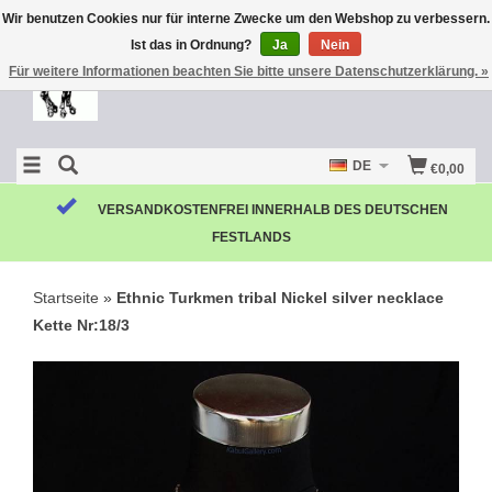
Wir benutzen Cookies nur für interne Zwecke um den Webshop zu verbessern.
Ist das in Ordnung?
Ja
Nein
Für weitere Informationen beachten Sie bitte unsere Datenschutzerklärung. »
DE
€0,00
VERSANDKOSTENFREI INNERHALB DES DEUTSCHEN
FESTLANDS
Startseite
»
Ethnic Turkmen tribal Nickel silver necklace
Kette Nr:18/3