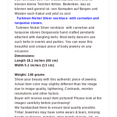
können kleine Teilchen fehlen. Bedenken, das es
können weit gereist ist- von Nomaden auf Bergen und
Wüsten nach Kabul und jetzt zu uns!
Turkmen Nickel Silver
necklace
with carnelian and
turquoise stones
.
Turkmen Nickel Silver
necklace with carnelian and
turquoise stones
Gorgeously hand crafted pendants
attached with dangling bells. Most belly dancers use
such belts in events and parties. You can wear this
beautiful and unique piece of body jewelry on any
occasion.
Dimensions:
Length 18.1 inches (46 cm)
Width 5.1 inches (13 cm)
Weight: 146 grams
Show your beauty with this authentic piece of jewelry.
Actual item color may slightly different than the image
due to image quality, lightening, Contrasts, monitor
resolutions and other factors.
Buyer will receive exact item pictured! Please look at the
images carefully before purchasing!
We handpicked them to ensure best quality possible.
Tribal Jewelries may have some wears & tears, missing
beads or glasses, dangles, miss match of pairs..etc. so,