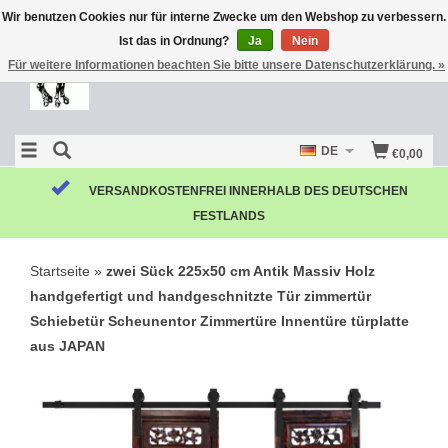
Wir benutzen Cookies nur für interne Zwecke um den Webshop zu verbessern.
Ist das in Ordnung?
Ja
Nein
Für weitere Informationen beachten Sie bitte unsere Datenschutzerklärung. »
DE
€0,00
VERSANDKOSTENFREI INNERHALB DES DEUTSCHEN
FESTLANDS
Startseite
»
zwei Sück 225x50 cm Antik Massiv Holz
handgefertigt und handgeschnitzte Tür zimmertür
Schiebetür Scheunentor Zimmertüre Innentüre türplatte
aus JAPAN