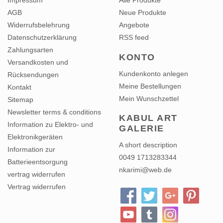
Impressum
Alle Produkte
AGB
Neue Produkte
Widerrufsbelehrung
Angebote
Datenschutzerklärung
RSS feed
Zahlungsarten
KONTO
Versandkosten und
Kundenkonto anlegen
Rücksendungen
Meine Bestellungen
Kontakt
Mein Wunschzettel
Sitemap
Newsletter terms & conditions
KABUL ART
Information zu Elektro- und
GALERIE
Elektronikgeräten
A short description
Information zur
0049 1713283344
Batterieentsorgung
nkarimi@web.de
vertrag widerrufen
Vertrag widerrufen