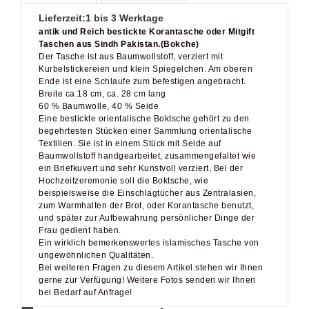
Lieferzeit:
1 bis 3 Werktage
antik und Reich bestickte Korantasche oder Mitgift
Taschen aus Sindh Pakistan.(Bokche)
Der Tasche ist aus Baumwollstoff, verziert mit
Kurbelstickereien und klein Spiegelchen. Am oberen
Ende ist eine Schlaufe zum befestigen angebracht.
Breite ca.18 cm, ca. 28 cm lang
60 % Baumwolle, 40 % Seide
Eine bestickte orientalische Boktsche gehört zu den
begehrtesten Stücken einer Sammlung orientalische
Textilien. Sie ist in einem Stück mit Seide auf
Baumwollstoff handgearbeitet, zusammengefaltet wie
ein Briefkuvert und sehr Kunstvoll verziert, Bei der
Hochzeitzeremonie soll die Boktsche, wie
beispielsweise die Einschlagtücher aus Zentralasien,
zum Warmhalten der Brot, oder Korantasche benutzt,
und später zur Aufbewahrung persönlicher Dinge der
Frau gedient haben.
Ein wirklich bemerkenswertes islamisches Tasche von
ungewöhnlichen Qualitäten.
Bei weiteren Fragen zu diesem Artikel stehen wir Ihnen
gerne zur Verfügung! Weitere Fotos senden wir Ihnen
bei Bedarf auf Anfrage!