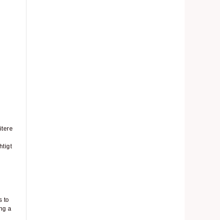
itere
tigt
s to
ng a