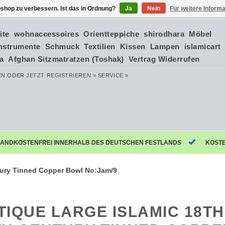
shop zu verbessern. Ist das in Ordnung?
Ja
Nein
Für weitere Inform
ite
wohnaccessoires
Orientteppiche
shirodhara
Möbel
nstrumente
Schmuck
Textilien
Kissen
Lampen
islamicart
ia
Afghan Sitzmatratzen (Toshak)
Vertrag Widerrufen
EN
ODER
JETZT REGISTRIEREN »
SERVICE »
ANDKOSTENFREI INNERHALB DES DEUTSCHEN FESTLANDS
KOST
ntury Tinned Copper Bowl No:Jam/9
TIQUE LARGE ISLAMIC 18TH