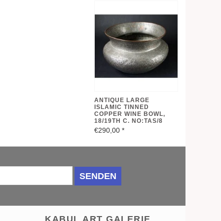
ANTIQUE LARGE
ISLAMIC TINNED
COPPER WINE BOWL,
18/19TH C. NO:TAS/8
€290,00
*
SENDEN
KABUL ART GALERIE