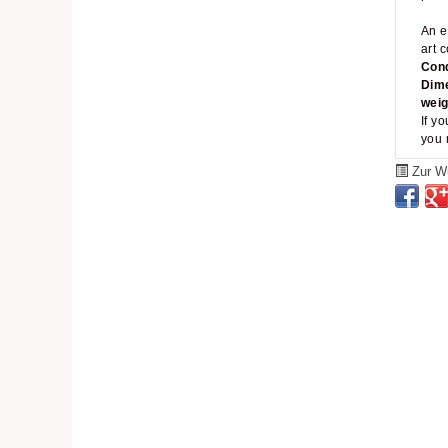
An e
art c
Cond
Dim
weig
If y
you 
Zur Wu