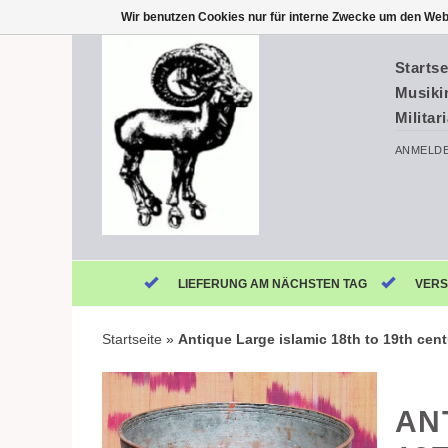
Wir benutzen Cookies nur für interne Zwecke um den Web
Startse
Musiki
Militar
ANMELD
LIEFERUNG AM NÄCHSTEN TAG
VERS
Startseite
»
Antique Large islamic 18th to 19th ce
AN