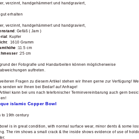
er, verzinnt, handgehämmert und handgraviert,
 gut erhalten
er, verzinnt, handgehämmert und handgraviert,
enstand
: Gefäß ( Jam )
rial
: Kupfer
icht
: 1610 Gramm
amthöhe
:11.5 cm
chmesser
:25 cm
grund der Fotografie und Handarbeiten können möglicherweise
abweichungen auftreten.
weiteren Fragen zu diesem Artikel stehen wir Ihnen gerne zur Verfügung! We
s senden wir Ihnen bei Bedarf auf Anfrage!
Artikel kann bei uns nach telefonischer Terminvereinbarung auch gern besich
en!
ique islamic Copper Bowl
 to 19th century
bowl is in great condition, with normal surface wear, minor dents & some los
ing. The rim shows a small crack & the inside shows evidence of use of holdi
er.