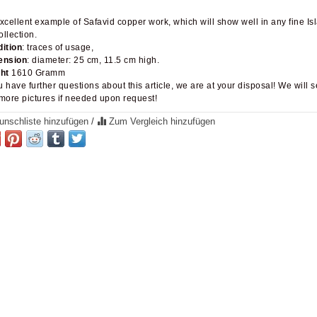
xcellent example of Safavid copper work, which will show well in any fine Is
ollection.
ition
: traces of usage,
ension
: diameter: 25 cm, 11.5 cm high.
ht
1610 Gramm
ou have further questions about this article, we are at your disposal! We will 
more pictures if needed upon request!
nschliste hinzufügen
/
Zum Vergleich hinzufügen