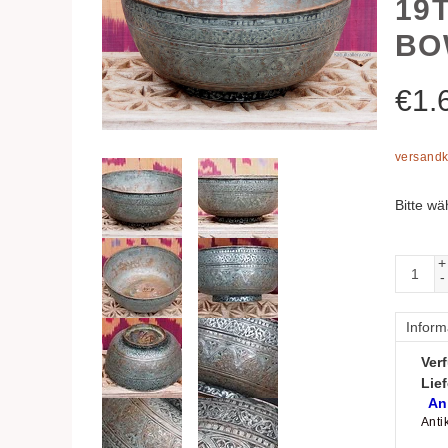
19
BO
€
1.
versandk
Bitte wä
+
-
Inform
Verf
Lief
An
Anti