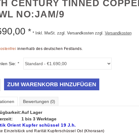
TH CENTURY TINNED COPPE
WL NO:JAM/9
690,00
*
* Inkl. MwSt. zzgl. Versandkosten zzgl.
Versandkosten
ostenfrei
innerhalb des deutschen Festlands.
hlen Sie:
*
ZUM WARENKORB HINZUFÜGEN
ationen
Bewertungen
(0)
ügbarkeit:
Auf Lager
erzeit:
1 bis 3 Werktage
tik Orient Kupfer schüssel 19 J.h.
ke Einzelstück und Rarität Kupferschüssel Ost (Khorasan)