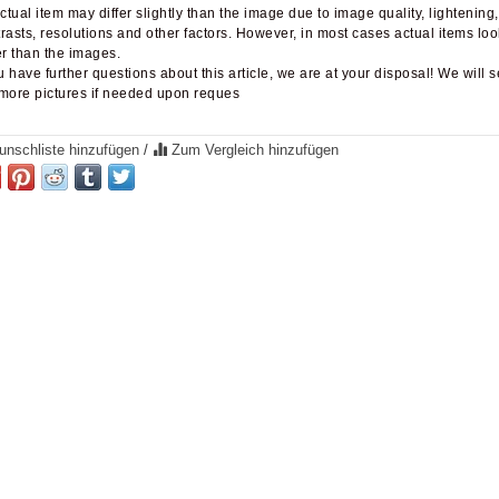
Actual item may differ slightly than the image due to image quality, lightening,
rasts, resolutions and other factors. However, in most cases actual items loo
er than the images.
ou have further questions about this article, we are at your disposal! We will 
more pictures if needed upon reques
nschliste hinzufügen
/
Zum Vergleich hinzufügen