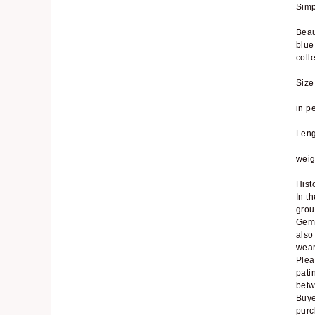
Simp
Beau
blue
coll
Size
in p
Leng
weig
Hist
In t
grou
Gems
also
wear
Plea
pati
betw
Buye
purc