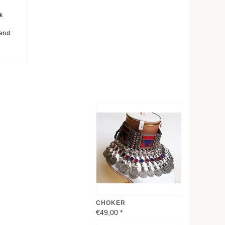
k
send
CHOKER
€49,00
*