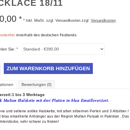
CKLACE 18/11
0,00
*
* Inkl. MwSt. zzgl. Versandkosten zzgl.
Versandkosten
ostenfrei
innerhalb des deutschen Festlands.
hlen Sie:
*
ZUM WARENKORB HINZUFÜGEN
ationen
Bewertungen
(0)
erzeit:
1 bis 3 Werktage
k Multan Halskette mit drei Platten in blau Emailleverziert.
ne und seltene antike Halskette, mit alten silbernen Perlen und 3 Altsilber /
l blau emaillierte Anhänger aus der Region Multan Punjab in Pakistan . Das
lerstücke, sehr schwer zu finden!