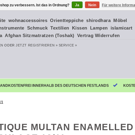
shop zu verbessern. Ist das in Ordnung?
Ja
Nein
Für weitere Inform
ite
wohnaccessoires
Orientteppiche
shirodhara
Möbel
nstrumente
Schmuck
Textilien
Kissen
Lampen
islamicart
ia
Afghan Sitzmatratzen (Toshak)
Vertrag Widerrufen
EN
ODER
JETZT REGISTRIEREN »
SERVICE »
ANDKOSTENFREI INNERHALB DES DEUTSCHEN FESTLANDS
KOST
11
TIQUE MULTAN ENAMELLED