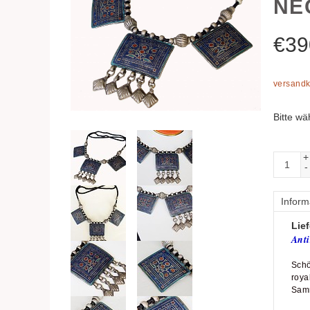
NE
€
39
versandk
Bitte wä
+
-
Inform
Lief
Anti
Schö
roya
Samm