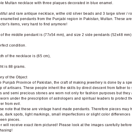
le Multan necklace with three plaques decorated in blue enamel.
tiful and rare antique necklace, withe old silver beads and 3 large silver / r
 enamelled pendants from the Punjabi region in Pakistan, Multan. These are
ector's items, very hard to find anymore!
 of the middle pendant is (77x54 mm), and size 2 side pendants (52x48 mm)
erfect condition.
th of the necklace is (65 cm),
ht is 88 grams.
ory of the Object
he Punjab Province of Pakistan, the craft of making jewellery is done by a spe
p of artisans. These people inherit the skills by direct descent from father to 
 and semi precious stones are worn not only for fashion purposes but they 
 worn under the prescription of astrologers and spiritual leaders to protect th
er from evil.
se note that these are vintage hand made pendants. Therefore pieces may 
na, dark spots, light markings, small imperfections or slight color differences
een pieces.
r will receive exact item pictured! Please look at the images carefully before
hasing!