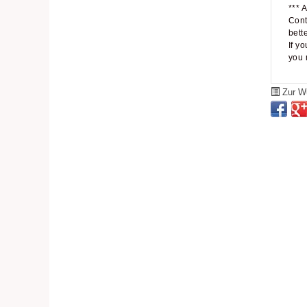
*** 
Cont
bett
If y
you 
Zur Wu