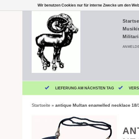
Wir benutzen Cookies nur für interne Zwecke um den Web
Startse
Musiki
Militar
ANMELD
LIEFERUNG AM NÄCHSTEN TAG
VERS
Startseite
»
antique Multan enamelled necklace 18/
AN