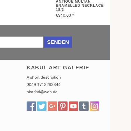
ANTIQUE MULTAN
ENAMELLED NECKLACE
18/2
€940,00
*
SENDEN
KABUL ART GALERIE
A short description
0049 1713283344
nkarimi@web.de