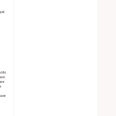
oyal
cific
son.
are
e
have