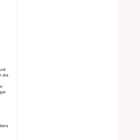
uck
n die
er
ger
itere