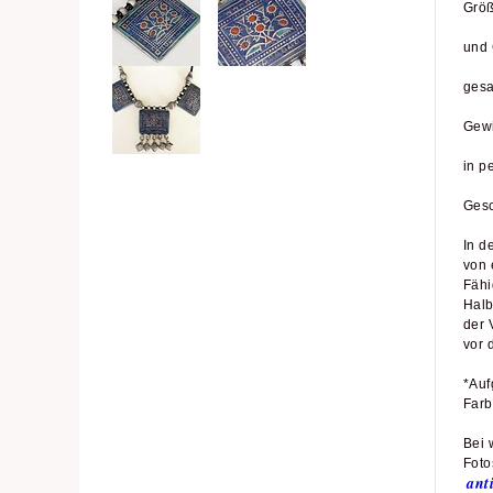
Größ
und 
gesa
Gewi
in p
Gesc
In d
von 
Fähi
Halb
der 
vor 
*Auf
Farb
Bei 
Foto
ant