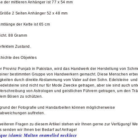
e der mittleren Anhänger ist 77 x 54 mm
Größe 2 Seiten Anhänger 52 x 48 mm
mtlänge der Kette ist 65 cm
cht. 88 Gramm
erfektem Zustand.
hichte des Objektes
er Provinz Punjab in Pakistan, wird das Handwerk der Herstellung von Schm
einer bestimmten Gruppe von Handwerkern gemacht. Diese Menschen erbe
gkeiten durch direkte Abstammung vom Vater auf den Sohn. Edelsteine und
edelsteine sind nicht nur für Mode Zwecke getragen, aber sie sind auch unt
Verschreibung von Astrologen und geistlichen Führern getragen, um den Trä
dem Bösen zu schützen.
grund der Fotografie und Handarbeiten können möglicherweise
abweichungen auftreten.
weiteren Fragen zu diesem Artikel stehen wir Ihnen gerne zur Verfügung! We
s senden wir Ihnen bei Bedarf auf Anfrage!
ique islamic Multan enamelled necklace