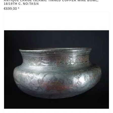
ANTIQUE LARGE ISLAMIC TINNED COPPER WINE BOWL,
18/19TH C. NO:TAS/4
€699,00
*