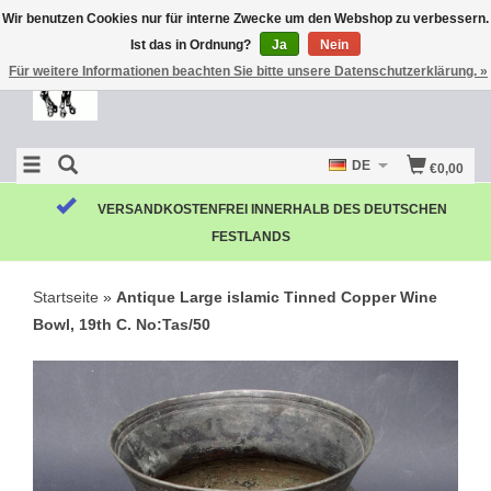
Wir benutzen Cookies nur für interne Zwecke um den Webshop zu verbessern.
Ist das in Ordnung?
Ja
Nein
Für weitere Informationen beachten Sie bitte unsere Datenschutzerklärung. »
DE
€0,00
VERSANDKOSTENFREI INNERHALB DES DEUTSCHEN
FESTLANDS
Startseite
»
Antique Large islamic Tinned Copper Wine
Bowl, 19th C. No:Tas/50