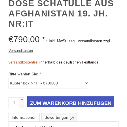
FGHANISTAN 19. JH. N
R:IT
€
790,00
*
* Inkl. MwSt. zzgl. Versandkosten zzgl.
Versandkosten
versandkostenfrei
innerhalb des deutschen Festlands.
Bitte wählen Sie:
*
+
ZUM WARENKORB HINZUFÜGEN
-
Informationen
Bewertungen
(0)
Verfügbarkeit:
Auf Lager
Lieferzeit:
1 bis 3 Werktage