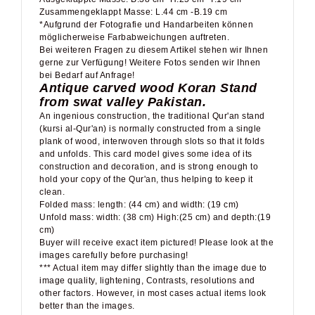
Zusammengeklappt Masse: L.44 cm -B.19 cm
*Aufgrund der Fotografie und Handarbeiten können
möglicherweise Farbabweichungen auftreten.
Bei weiteren Fragen zu diesem Artikel stehen wir Ihnen
gerne zur Verfügung! Weitere Fotos senden wir Ihnen
bei Bedarf auf Anfrage!
Antique carved wood Koran Stand
from swat valley Pakistan.
An ingenious construction, the traditional Qur'an stand
(kursi al-Qur'an) is normally constructed from a single
plank of wood, interwoven through slots so that it folds
and unfolds. This card model gives some idea of its
construction and decoration, and is strong enough to
hold your copy of the Qur'an, thus helping to keep it
clean.
Folded mass: length: (44 cm) and width: (19 cm)
Unfold mass: width: (38 cm) High:(25 cm) and depth:(19
cm)
Buyer will receive exact item pictured! Please look at the
images carefully before purchasing!
*** Actual item may differ slightly than the image due to
image quality, lightening, Contrasts, resolutions and
other factors. However, in most cases actual items look
better than the images.