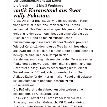
Verfügbarkeit:
Nicht auf Lager
Lieferzeit:
1 bis 3 Werktage
antik Koranstand aus Swat
vally Pakistan.
Diese Art einer Buchstütze wird im islamischen Raum
vor allem zum lesen bzw. rezitieren des Korans
verwendet. Das Buch wird aufgeschlagen auf die Stütze
gelegt und der Leser kann bequem ohne ständig das
Buch in der Hand halten zu müssen lesen.
Zusammenklappbare Koranständer Swat-tal pakistan.
Wie bei Koranständern dieses Typs üblich, besteht er
aus zwei Teilen, die durch ein Scharnier gegen einander
beweglich sind. In einem komplizierten
Herstellungsvorgang müssen die beiden Teile aus einer
Platte gearbeitet werden, indem man sie trennt und das
Scharnier einsägt. Das es scherenartig bis zu einem
Winkel von ca. 60° aufgeklappt werden kann. Die
Auflagefläche für den Koran in aller Regel glatt belassen
ist, die Außenseite dagegen beschnitzt mit
Rosettendekor.
Die Fußteile sind durchbrochen oder weisen eine
nischenförmige Aussparung auf.
Das kleine Format des Koranständers verweist auf
Privaten, häuslichen Gebrauch. Mit Rosettendekor.
Ausgeklappte Masse: B.38 cm -H.25 cm -T.19 cm