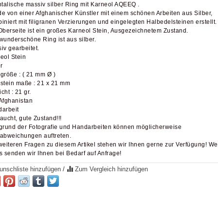
ntalische massiv silber Ring mit Karneol AQEEQ .
e von einer Afghanischer Künstler mit einem schönen Arbeiten aus Silber,
iniert mit filigranen Verzierungen und eingelegten Halbedelsteinen erstellt.
Oberseite ist ein großes Karneol Stein, Ausgezeichnetem Zustand.
wunderschöne Ring ist aus silber.
iv gearbeitet.
eol Stein
r
größe : ( 21 mm Ø )
stein maße : 21 x 21 mm
cht : 21 gr.
Afghanistan
arbeit
aucht, gute Zustand!!!
grund der Fotografie und Handarbeiten können möglicherweise
abweichungen auftreten.
weiteren Fragen zu diesem Artikel stehen wir Ihnen gerne zur Verfügung! We
s senden wir Ihnen bei Bedarf auf Anfrage!
nschliste hinzufügen
/
Zum Vergleich hinzufügen