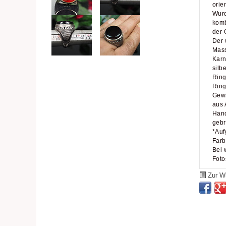
orie
Wurd
komb
der 
Der 
Mass
Karn
silbe
Ring
Ring
Gewi
aus 
Hand
gebr
*Auf
Farb
Bei 
Foto
Zur Wu