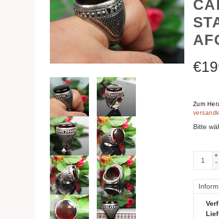
CA
ST
AF
€
19
Zum Hera
versandk
Bitte wä
+
-
Inform
Verf
Lief