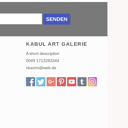
SENDEN
KABUL ART GALERIE
A short description
0049 1713283344
nkarimi@web.de