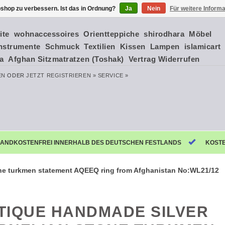
shop zu verbessern. Ist das in Ordnung?
Ja
Nein
Für weitere Inform
ite
wohnaccessoires
Orientteppiche
shirodhara
Möbel
nstrumente
Schmuck
Textilien
Kissen
Lampen
islamicart
ia
Afghan Sitzmatratzen (Toshak)
Vertrag Widerrufen
EN
ODER
JETZT REGISTRIEREN »
SERVICE »
ANDKOSTENFREI INNERHALB DES DEUTSCHEN FESTLANDS
KOST
one turkmen statement AQEEQ ring from Afghanistan No:WL21/12
TIQUE HANDMADE SILVER