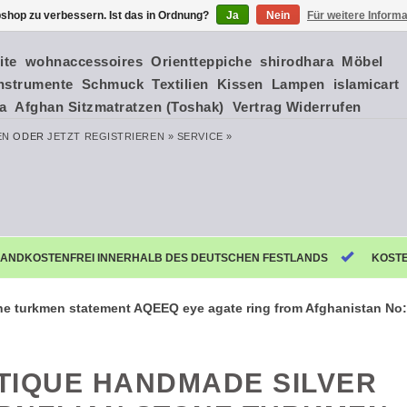
shop zu verbessern. Ist das in Ordnung?
Ja
Nein
Für weitere Inform
ite
wohnaccessoires
Orientteppiche
shirodhara
Möbel
nstrumente
Schmuck
Textilien
Kissen
Lampen
islamicart
ia
Afghan Sitzmatratzen (Toshak)
Vertrag Widerrufen
EN
ODER
JETZT REGISTRIEREN »
SERVICE »
ANDKOSTENFREI INNERHALB DES DEUTSCHEN FESTLANDS
KOST
one turkmen statement AQEEQ eye agate ring from Afghanistan No
TIQUE HANDMADE SILVER