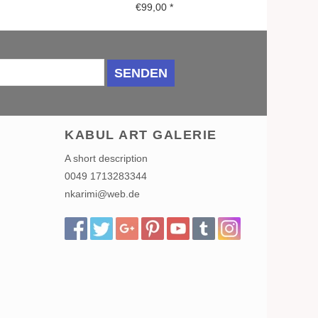
€99,00
*
SENDEN
KABUL ART GALERIE
A short description
0049 1713283344
nkarimi@web.de