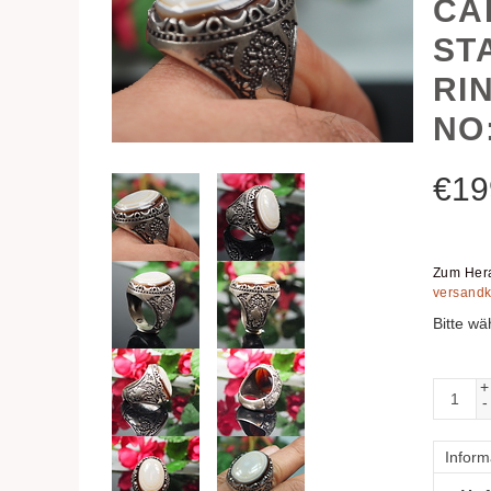
CA
ST
RI
NO
€
19
Zum Hera
versandk
Bitte wä
+
-
Inform