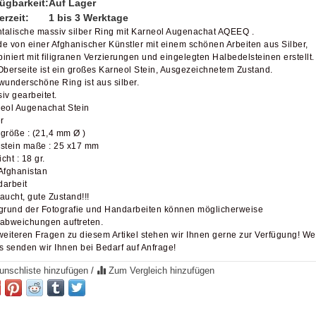
ügbarkeit:
Auf Lager
erzeit:
1 bis 3 Werktage
ntalische massiv silber Ring mit Karneol Augenachat AQEEQ .
e von einer Afghanischer Künstler mit einem schönen Arbeiten aus Silber,
iniert mit filigranen Verzierungen und eingelegten Halbedelsteinen erstellt.
Oberseite ist ein großes Karneol Stein, Ausgezeichnetem Zustand.
wunderschöne Ring ist aus silber.
iv gearbeitet.
eol Augenachat Stein
r
größe : (21,4 mm Ø )
stein maße : 25 x17 mm
cht : 18 gr.
Afghanistan
arbeit
aucht, gute Zustand!!!
grund der Fotografie und Handarbeiten können möglicherweise
abweichungen auftreten.
weiteren Fragen zu diesem Artikel stehen wir Ihnen gerne zur Verfügung! We
s senden wir Ihnen bei Bedarf auf Anfrage!
nschliste hinzufügen
/
Zum Vergleich hinzufügen