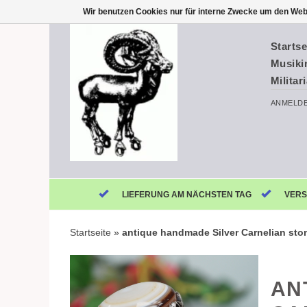
Wir benutzen Cookies nur für interne Zwecke um den Web
Startse
Musiki
Militar
ANMELD
LIEFERUNG AM NÄCHSTEN TAG
VERS
Startseite
»
antique handmade Silver Carnelian st
AN