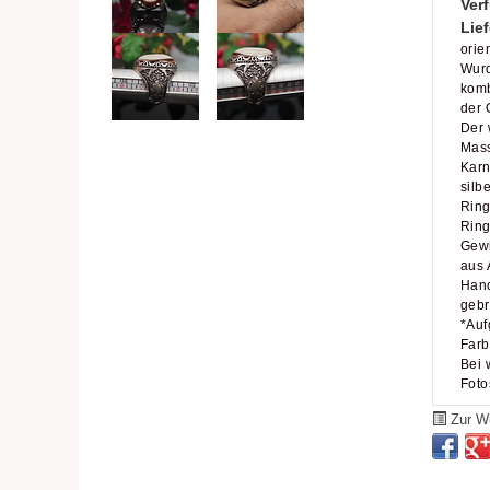
Verf
Lief
orie
Wurd
komb
der 
Der 
Mass
Karn
silbe
Ring
Ring
Gewi
aus 
Hand
gebr
*Auf
Farb
Bei 
Foto
Zur Wu