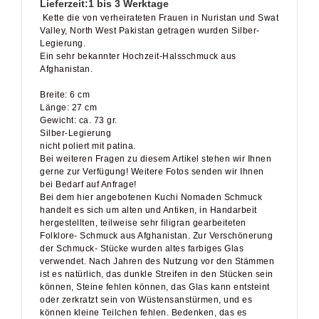
Valley, North West Pakistan getragen wurden Silber-
Legierung.
Ein sehr bekannter Hochzeit-Halsschmuck aus
Afghanistan.
Breite: 6 cm
Länge: 27 cm
Gewicht: ca. 73 gr.
Silber-Legierung
nicht poliert mit patina.
Bei weiteren Fragen zu diesem Artikel stehen wir Ihnen
gerne zur Verfügung! Weitere Fotos senden wir Ihnen
bei Bedarf auf Anfrage!
Bei dem hier angebotenen Kuchi Nomaden Schmuck
handelt es sich um alten und Antiken, in Handarbeit
hergestellten, teilweise sehr filigran gearbeiteten
Folklore- Schmuck aus Afghanistan. Zur Verschönerung
der Schmuck- Stücke wurden altes farbiges Glas
verwendet. Nach Jahren des Nutzung vor den Stämmen
ist es natürlich, das dunkle Streifen in den Stücken sein
können, Steine fehlen können, das Glas kann entsteint
oder zerkratzt sein von Wüstensanstürmen, und es
können kleine Teilchen fehlen. Bedenken, das es
können weit gereist ist- von Nomaden auf Bergen und