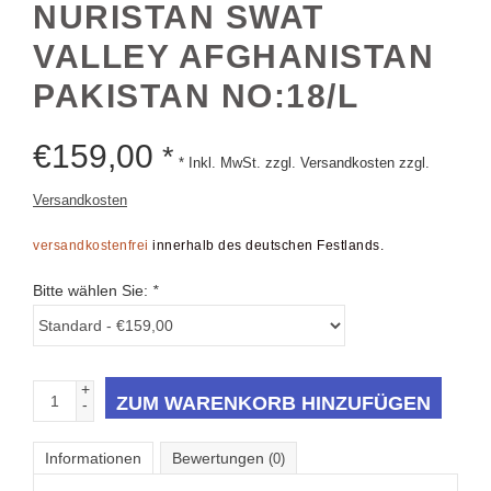
VALLEY AFGHANISTAN
PAKISTAN NO:18/L
€
159,00
*
* Inkl. MwSt. zzgl. Versandkosten zzgl.
Versandkosten
versandkostenfrei
innerhalb des deutschen Festlands.
Bitte wählen Sie:
*
+
ZUM WARENKORB HINZUFÜGEN
-
Informationen
Bewertungen
(0)
Lieferzeit:
1 bis 3 Werktage
Kette die von verheirateten Frauen in Nuristan und Swat