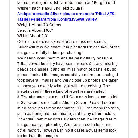
Wüsten nach Kabul und jetzt zu uns!
Antique nomadic Silver blouse ornament Tribal ATS
Tassel Pendant from Kohistan/Swat valley
Weight: About 73 Grams
Length: About 10.6"
Width: About 2.3"
Colorful cabochons you see are glass not stones.
Buyer will receive exact item pictured! Please look at the
images carefully before purchasing!
We handpicked them to ensure best quality possible.
Tribal Jewelries may have some wears & tears, missing
beads or glasses, dangles, miss match of pairs..etc. so,
please look at the images carefully before purchasing. I
took several images and very close up photos are taken
to show you exactly what you will be receiving. The
metals used in these kind of jewelries are called
different names, some call it German silver, some called
it Gypsy and some call it Alpaca Silver. Please keep in
mind some pairs may not match 100% for many reasons,
such as being old, handmade, and many other factors.
*** Actual item may differ slightly than the image due to
image quality, lightening, Contrasts, resolutions and
other factors. However, in most cases actual items look
better than the images.
If you have further questions about this article, we are at