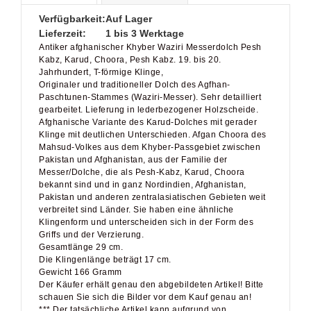
Verfügbarkeit:
Auf Lager
Lieferzeit:
1 bis 3 Werktage
Antiker afghanischer Khyber Waziri Messerdolch Pesh
Kabz, Karud, Choora, Pesh Kabz. 19. bis 20.
Jahrhundert, T-förmige Klinge,
Originaler und traditioneller Dolch des Agfhan-
Paschtunen-Stammes (Waziri-Messer). Sehr detailliert
gearbeitet. Lieferung in lederbezogener Holzscheide.
Afghanische Variante des Karud-Dolches mit gerader
Klinge mit deutlichen Unterschieden. Afgan Choora des
Mahsud-Volkes aus dem Khyber-Passgebiet zwischen
Pakistan und Afghanistan, aus der Familie der
Messer/Dolche, die als Pesh-Kabz, Karud, Choora
bekannt sind und in ganz Nordindien, Afghanistan,
Pakistan und anderen zentralasiatischen Gebieten weit
verbreitet sind Länder. Sie haben eine ähnliche
Klingenform und unterscheiden sich in der Form des
Griffs und der Verzierung.
Gesamtlänge 29 cm.
Die Klingenlänge beträgt 17 cm.
Gewicht 166 Gramm
Der Käufer erhält genau den abgebildeten Artikel! Bitte
schauen Sie sich die Bilder vor dem Kauf genau an!
*** Der tatsächliche Artikel kann aufgrund von