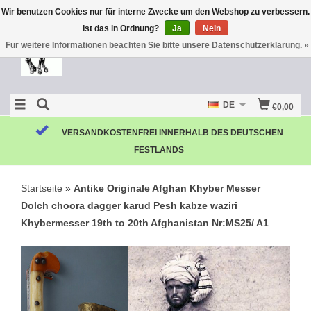
Wir benutzen Cookies nur für interne Zwecke um den Webshop zu verbessern.
Ist das in Ordnung?
Ja
Nein
Für weitere Informationen beachten Sie bitte unsere Datenschutzerklärung. »
DE
€0,00
VERSANDKOSTENFREI INNERHALB DES DEUTSCHEN
FESTLANDS
Startseite
»
Antike Originale Afghan Khyber Messer
Dolch choora dagger karud Pesh kabze waziri
Khybermesser 19th to 20th Afghanistan Nr:MS25/ A1