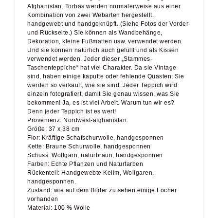
Afghanistan.
Torbas werden normalerweise aus einer
Kombination von zwei Webarten hergestellt.
handgewebt und handgeknüpft.
(Siehe Fotos der Vorder-
und Rückseite.) Sie können als Wandbehänge,
Dekoration, kleine Fußmatten usw. verwendet werden.
Und sie können natürlich auch gefüllt und als Kissen
verwendet werden.
Jeder dieser „Stammes-
Taschenteppiche“ hat viel Charakter.
Da sie Vintage
sind, haben einige kaputte oder fehlende Quasten;
Sie
werden so verkauft, wie sie sind.
Jeder Teppich wird
einzeln fotografiert, damit Sie genau wissen, was Sie
bekommen!
Ja, es ist viel Arbeit.
Warum tun wir es?
Denn jeder Teppich ist es wert!
Provenienz: Nordwest-afghanistan.
Größe: 37 x 38 cm
Flor: Kräftige Schafschurwolle, handgesponnen
Kette: Braune Schurwolle, handgesponnen
Schuss: Wollgarn, naturbraun, handgesponnen
Farben: Echte Pflanzen und Naturfarben
Rückenteil: Handgewebte Kelim, Wollgaren,
handgesponnen.
Zustand: wie auf dem Bilder zu sehen einige Löcher
vorhanden
Material: 100 % Wolle