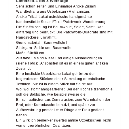
Wandbehang aus Usbekistan / Afghanistan.
Antike Tribal Lakai usbekische handgenähte
handbestickte Susani/Textil/Patchwork-Wandbehang.
Die Stoffmischung ist Baumwolle, Seide, Samt, Ikat
einfarbig und bedruckt. Die Patchwork-Quadrate sind mit
Handstickerei umrahmt.
Grundmaterial : Baumwollstoff
Stickgarn: Seide und Baumwolle
Maße :80x80 cm
Zustand
:Es sind Risse und einige Ausbleichungen
(siehe Fotos). Ansonsten ist es in einem guten antiken
Zustand.
Eine bestickte Uzbekische Lakai gehört zu den
begehrtesten Stücken einer Sammlung orientalische
Textilien. Sie ist in einem Stück mit Seide auf
Wollwollstoff handgearbeitet, Bei der Hochzeitzeremonie
soll die Boktsche, wie beispielsweise die
Einschlagtücher aus Zentralasien, zum Warmhalten der
Brot, oder Korantasche benutzt, und später zur
Aufbewahrung persönlicher Dinge der Frau gedient
haben.
Ein wirklich bemerkenswertes antike Uzbekischen Textil
von ungewöhnlichen Qualitäten.
Bei weiteren Fragen zu diesem Artikel stehen wir Ihnen
gerne zur Verfügung! Weitere Fotos senden wir Ihnen