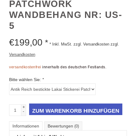
WANDBEHANG NR: US-
5
€
199,00
*
* Inkl. MwSt. zzgl. Versandkosten zzgl.
Versandkosten
versandkostenfrei
innerhalb des deutschen Festlands.
Bitte wählen Sie:
*
+
ZUM WARENKORB HINZUFÜGEN
-
Informationen
Bewertungen
(0)
Lieferzeit:
1 bis 3 Werktage
Sehr schön selten und Einmalige Antike Zusani