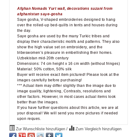
Afghan Nomads Yurt wall, decorations suzani from
afghanistan saye-gosha
Saye gosha, V-shaped embroideries designed to hang
over the rolled-up bed-quilts in tents and houses during
the day.
Saye gosha are used by the many Turkic tribes and
display their characteristic motifs and patterns. They also
show the high value set on embroidery, and the
tribeswomen’s pleasure in embellishing their homes.
Uzbekistan mid-20th century
Dimensions: 74 cm height x 16 cm width (without fringes)
Material: 50% cotton, 50% silk
Buyer will receive exact item pictured! Please look at the
images carefully before purchasing!
*** Actual item may differ slightly than the image due to
image quality, lightening, Contrasts, resolutions and
other factors. However, in most cases actual items look
better than the images.
If you have further questions about this article, we are at
your disposal! We will send you more pictures if needed
upon reques.
Zur Wunschliste hinzufügen
/
Zum Vergleich hinzufügen