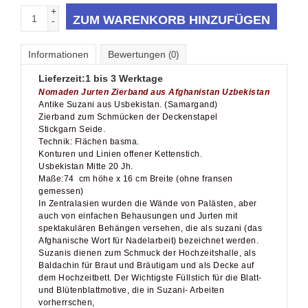
ZUM WARENKORB HINZUFÜGEN
-
Informationen
Bewertungen
(0)
Lieferzeit:
1 bis 3 Werktage
Nomaden Jurten Zierband aus Afghanistan Uzbekistan
Antike Suzani aus Usbekistan. (Samargand)
Zierband zum Schmücken der Deckenstapel
Stickgarn Seide.
Technik: Flächen basma.
Konturen und Linien offener Kettenstich.
Usbekistan Mitte 20 Jh.
Maße:74 cm höhe x 16 cm Breite (ohne fransen
gemessen)
In Zentralasien wurden die Wände von Palästen, aber
auch von einfachen Behausungen und Jurten mit
spektakulären Behängen versehen, die als suzani (das
Afghanische Wort für Nadelarbeit) bezeichnet werden.
Suzanis dienen zum Schmuck der Hochzeitshalle, als
Baldachin für Braut und Bräutigam und als Decke auf
dem Hochzeitbett. Der Wichtigste Füllstich für die Blatt-
und Blütenblattmotive, die in Suzani- Arbeiten
vorherrschen,