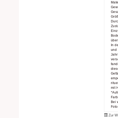
Mate
Gew
Gesa
Größ
Durc
Zust
Einz
Bode
über
In d
und 
Jahr
vers
fand
dies
Gefä
empo
ritu
mit 
*Auf
Farb
Bei 
Foto
Zur Wu