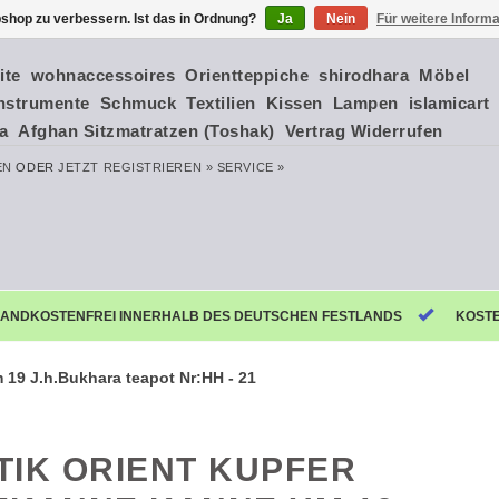
shop zu verbessern. Ist das in Ordnung?
Ja
Nein
Für weitere Inform
ite
wohnaccessoires
Orientteppiche
shirodhara
Möbel
nstrumente
Schmuck
Textilien
Kissen
Lampen
islamicart
ia
Afghan Sitzmatratzen (Toshak)
Vertrag Widerrufen
EN
ODER
JETZT REGISTRIEREN »
SERVICE »
ANDKOSTENFREI INNERHALB DES DEUTSCHEN FESTLANDS
KOST
 19 J.h.Bukhara teapot Nr:HH - 21
TIK ORIENT KUPFER