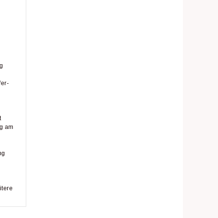
ng
er-
t
ng am
m
ng
itere