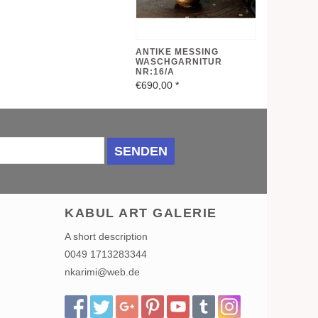
ANTIKE MESSING
WASCHGARNITUR
NR:16/A
€690,00
*
SENDEN
KABUL ART GALERIE
A short description
0049 1713283344
nkarimi@web.de