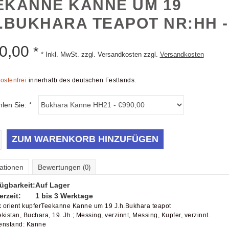
EKANNE KANNE UM 19
H.BUKHARA TEAPOT NR:HH -
0,00
*
* Inkl. MwSt. zzgl. Versandkosten zzgl.
Versandkosten
ostenfrei
innerhalb des deutschen Festlands.
hlen Sie:
*
ZUM WARENKORB HINZUFÜGEN
ationen
Bewertungen
(0)
ügbarkeit:
Auf Lager
erzeit:
1 bis 3 Werktage
k orient kupferTeekanne Kanne um 19 J.h.Bukhara teapot
kistan, Buchara, 19. Jh.; Messing, verzinnt, Messing, Kupfer, verzinnt.
enstand: Kanne