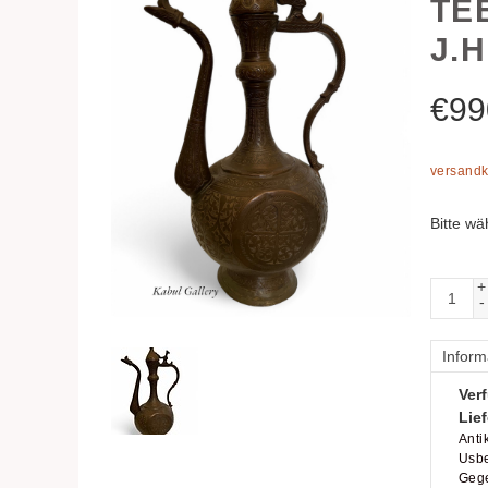
TE
J.
€
99
versandk
Bitte wä
+
-
Inform
Verf
Lief
Anti
Usbe
Geg