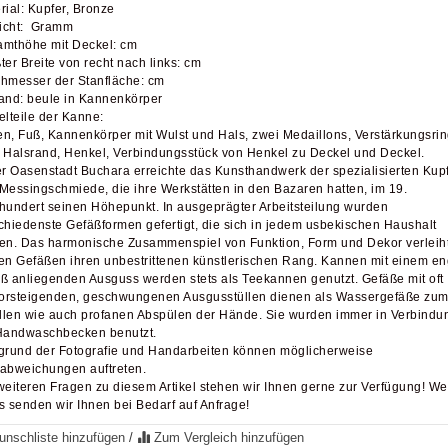
rial: Kupfer, Bronze
icht: Gramm
mthöhe mit Deckel: cm
ter Breite von recht nach links: cm
hmesser der Stanfläche: cm
and: beule in Kannenkörper
elteile der Kanne:
n, Fuß, Kannenkörper mit Wulst und Hals, zwei Medaillons, Verstärkungsri
 Halsrand, Henkel, Verbindungsstück von Henkel zu Deckel und Deckel.
er Oasenstadt Buchara erreichte das Kunsthandwerk der spezialisierten Kupf
Messingschmiede, die ihre Werkstätten in den Bazaren hatten, im 19.
hundert seinen Höhepunkt. In ausgeprägter Arbeitsteilung wurden
chiedenste Gefäßformen gefertigt, die sich in jedem usbekischen Haushalt
en. Das harmonische Zusammenspiel von Funktion, Form und Dekor verleih
en Gefäßen ihren unbestrittenen künstlerischen Rang. Kannen mit einem e
ß anliegenden Ausguss werden stets als Teekannen genutzt. Gefäße mit oft
rsteigenden, geschwungenen Ausgusstüllen dienen als Wassergefäße zu
ellen wie auch profanen Abspülen der Hände. Sie wurden immer in Verbindu
Handwaschbecken benutzt.
grund der Fotografie und Handarbeiten können möglicherweise
abweichungen auftreten.
weiteren Fragen zu diesem Artikel stehen wir Ihnen gerne zur Verfügung! We
s senden wir Ihnen bei Bedarf auf Anfrage!
nschliste hinzufügen
/
Zum Vergleich hinzufügen