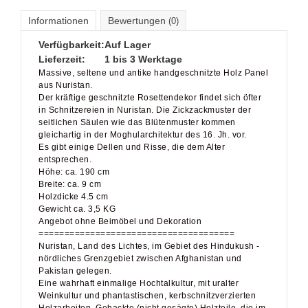
Informationen
Bewertungen
(0)
Verfügbarkeit:
Auf Lager
Lieferzeit:
1 bis 3 Werktage
Massive, seltene und antike handgeschnitzte Holz Panel
aus Nuristan.
Der kräftige geschnitzte Rosettendekor findet sich öfter
in Schnitzereien in Nuristan. Die Zickzackmuster der
seitlichen Säulen wie das Blütenmuster kommen
gleichartig in der Moghularchitektur des 16. Jh. vor.
Es gibt einige Dellen und Risse, die dem Alter
entsprechen.
Höhe: ca. 190 cm
Breite: ca. 9 cm
Holzdicke 4.5 cm
Gewicht ca. 3,5 KG
Angebot ohne Beimöbel und Dekoration
======================================
Nuristan, Land des Lichtes, im Gebiet des Hindukush -
nördliches Grenzgebiet zwischen Afghanistan und
Pakistan gelegen.
Eine wahrhaft einmalige Hochtalkultur, mit uralter
Weinkultur und phantastischen, kerbschnitzverzierten
Holzarbeiten. Gehackte (nicht gesägte) Holzteile, die im