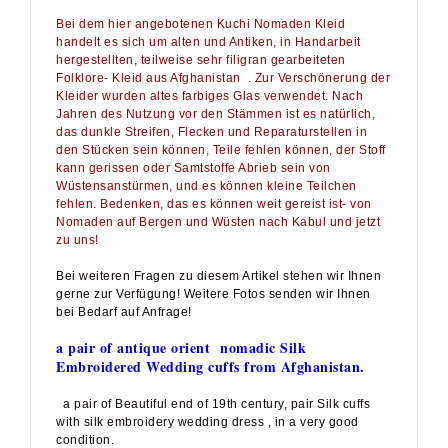
handelt es sich um alten und Antiken, in Handarbeit
hergestellten, teilweise sehr filigran gearbeiteten
Folklore- Kleid aus Afghanistan . Zur Verschönerung der
Kleider wurden altes farbiges Glas verwendet. Nach
Jahren des Nutzung vor den Stämmen ist es natürlich,
das dunkle Streifen, Flecken und Reparaturstellen in
den Stücken sein können, Teile fehlen können, der Stoff
kann gerissen oder Samtstoffe Abrieb sein von
Wüstensanstürmen, und es können kleine Teilchen
fehlen. Bedenken, das es können weit gereist ist- von
Nomaden auf Bergen und Wüsten nach Kabul und jetzt
zu uns!
Bei weiteren Fragen zu diesem Artikel stehen wir Ihnen
gerne zur Verfügung! Weitere Fotos senden wir Ihnen
bei Bedarf auf Anfrage!
a pair of
antique orient nomadic Silk
Embroidered Wedding cuffs from Afghanistan.
a pair of
Beautiful end of 19th century,
pair
Silk cuffs
with silk embroidery
wedding
dress , in a very good
condition.
size:
length 26 and width 16.5 cm