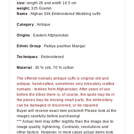
weight:
325 Gramm
Name
: Afghan Silk Embroidered Wedding cuffs
Category
: Antique
Origins
: Eastern Afghanistan
Ethnic Group
: Paktya pashtun Mangal
Techniques
: Embroidered
Material
: 30 % silk, 70 % cotton
The offered nomads antique cuffs is original old and
antique, handcrafted, sometimes very intricately crafted
nomads - textiles from Afghanistan. After years of use
before the tribes there is, of course, the spots may be in
the pieces may be missing small parts, the embroidery
can be damaged or discolored, or be repaired.
Buyer will receive exact item pictured! Please look at the
images carefully before purchasing!
*** Actual item may differ slightly than the image due to
image quality, lightening, Contrasts, resolutions and
other factors. However, in most cases actual items look
better than the images.