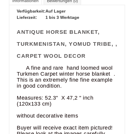
Informationen
Bewertungen
(0)
Verfügbarkeit:
Auf Lager
Lieferzeit:
1 bis 3 Werktage
ANTIQUE HORSE BLANKET,
TURKMENISTAN, YOMUD TRIBE, ,
CARPET WOOL DECO
R
A fine and rare hand loomed wool
Turkmen Carpet winter horse blanket .
This is an extremely fine fine example
in good condition.
Measures: 52.3" X 47,2 " inch
(120x133 cm)
without decorative items
Buyer will receive exact item pictured!
Please look at the images carefully