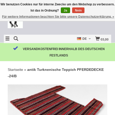
Wir benutzen Cookies nur für interne Zwecke um den Webshop zu verbessern.
Ist das in Ordnung?
Ja
Nein
Für weitere Informationen beachten Sie bitte unsere Datenschutzerklärung. »
DE
€0,00
VERSANDKOSTENFREI INNERHALB DES DEUTSCHEN
FESTLANDS
Startseite
»
antik Turknenische Teppich PFERDEDECKE
-24/B