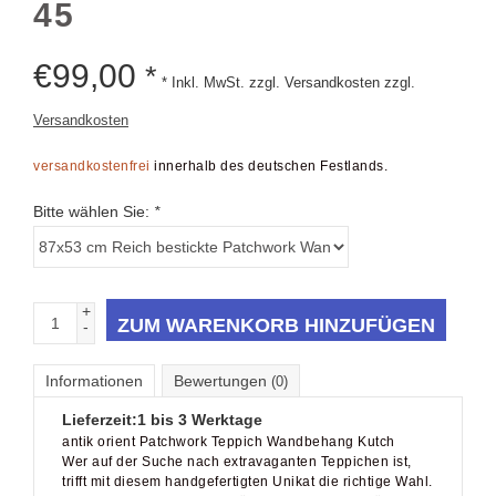
€
99,00
*
* Inkl. MwSt. zzgl. Versandkosten zzgl.
Versandkosten
versandkostenfrei
innerhalb des deutschen Festlands.
Bitte wählen Sie:
*
+
ZUM WARENKORB HINZUFÜGEN
-
Informationen
Bewertungen
(0)
Lieferzeit:
1 bis 3 Werktage
antik orient Patchwork Teppich Wandbehang Kutch
Wer auf der Suche nach extravaganten Teppichen ist,
trifft mit diesem handgefertigten Unikat die richtige Wahl.
Aus antike Indische Textilstücken zusammengefügt, ist
dieses Patchwork-Kunstwerk ein echtes Design-