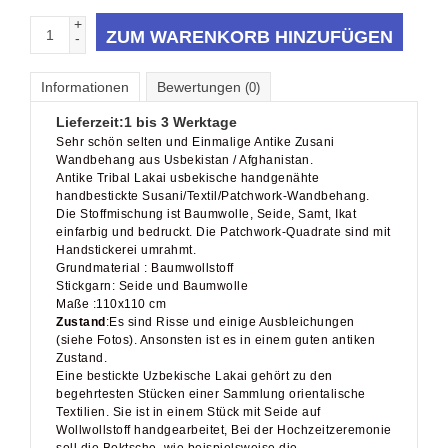
+
ZUM WARENKORB HINZUFÜGEN
-
Informationen
Bewertungen
(0)
Lieferzeit:
1 bis 3 Werktage
Sehr schön selten und Einmalige Antike Zusani
Wandbehang aus Usbekistan / Afghanistan.
Antike Tribal Lakai usbekische handgenähte
handbestickte Susani/Textil/Patchwork-Wandbehang.
Die Stoffmischung ist Baumwolle, Seide, Samt, Ikat
einfarbig und bedruckt. Die Patchwork-Quadrate sind mit
Handstickerei umrahmt.
Grundmaterial : Baumwollstoff
Stickgarn: Seide und Baumwolle
Maße :110x110 cm
Zustand
:Es sind Risse und einige Ausbleichungen
(siehe Fotos). Ansonsten ist es in einem guten antiken
Zustand.
Eine bestickte Uzbekische Lakai gehört zu den
begehrtesten Stücken einer Sammlung orientalische
Textilien. Sie ist in einem Stück mit Seide auf
Wollwollstoff handgearbeitet, Bei der Hochzeitzeremonie
soll die Boktsche, wie beispielsweise die