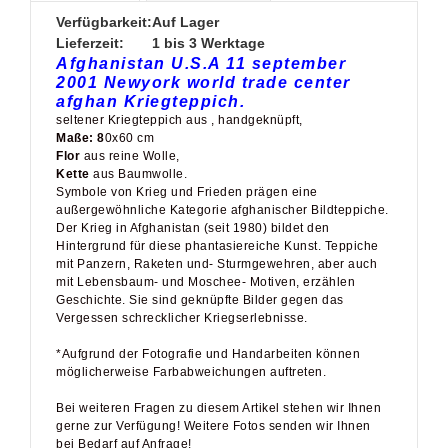
Verfügbarkeit:
Auf Lager
Lieferzeit:
1 bis 3 Werktage
Afghanistan U.S.A 11 september
2001 Newyork world trade center
afghan Kriegteppich.
seltener Kriegteppich aus , handgeknüpft,
Maße: 8
0x60 cm
Flor
aus reine Wolle,
Kette
aus Baumwolle.
Symbole von Krieg und Frieden prägen eine
außergewöhnliche Kategorie afghanischer Bildteppiche.
Der Krieg in Afghanistan (seit 1980) bildet den
Hintergrund für diese phantasiereiche Kunst. Teppiche
mit Panzern, Raketen und- Sturmgewehren, aber auch
mit Lebensbaum- und Moschee- Motiven, erzählen
Geschichte. Sie sind geknüpfte Bilder gegen das
Vergessen schrecklicher Kriegserlebnisse.
*Aufgrund der Fotografie und Handarbeiten können
möglicherweise Farbabweichungen auftreten.
Bei weiteren Fragen zu diesem Artikel stehen wir Ihnen
gerne zur Verfügung! Weitere Fotos senden wir Ihnen
bei Bedarf auf Anfrage!