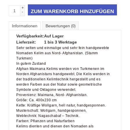
+
ZUM WARENKORB HINZUFÜGEN
-
Informationen
Bewertungen
(0)
Verfügbarkeit:
Auf Lager
Lieferzeit:
1 bis 3 Werktage
Sehr selten und einmalige und sehr fein handgewebte
Nomaden Kelim aus Nord- Afghanistan. (Stamm
Turkmen)
In gutem Zustand
Afghan Maimana Kelims werden von Turkmenen im
Norden Afghanistans handgewebt. Die Kelis werden in
der traditionellen Kelimtechnik hergestellt und es
werden Farben aus der Natur sowie geometrische
Symbole und Oktagone verwendet.
Provenienz: Maimana, Nord- Afghanistan.
Größe: Ca. 400x230 cm
Kette: Kräftige Wollgarn, hell natur, handgesponnen.
Musterschuß: Wollgarn, handgesponnen,
Webtechnik: Nagaschabaf – Technik.
Farben: Pflanzen und Naturfarben
Kelims dienten und dienen den Nomaden als
Bodebelag. Sie isolieren gegen Kälte und sind
gleichseitig Dekorationsstücke. Kleine Stücke sind die