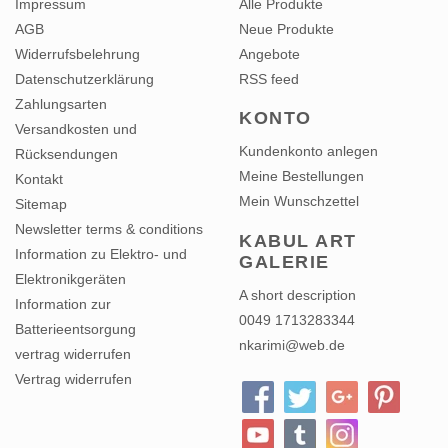
Impressum
Alle Produkte
AGB
Neue Produkte
Widerrufsbelehrung
Angebote
Datenschutzerklärung
RSS feed
Zahlungsarten
KONTO
Versandkosten und
Kundenkonto anlegen
Rücksendungen
Meine Bestellungen
Kontakt
Mein Wunschzettel
Sitemap
Newsletter terms & conditions
KABUL ART
Information zu Elektro- und
GALERIE
Elektronikgeräten
A short description
Information zur
0049 1713283344
Batterieentsorgung
nkarimi@web.de
vertrag widerrufen
Vertrag widerrufen