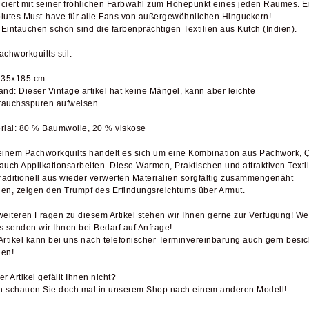
ciert mit seiner fröhlichen Farbwahl zum Höhepunkt eines jeden Raumes. E
lutes Must-have für alle Fans von außergewöhnlichen Hinguckern!
Eintauchen schön sind die farbenprächtigen Textilien aus Kutch (Indien).
achworkquilts stil.
235x185 cm
and: Dieser Vintage artikel hat keine Mängel, kann aber leichte
auchsspuren aufweisen.
rial: 80 % Baumwolle, 20 % viskose
einem Pachworkquilts handelt es sich um eine Kombination aus Pachwork, Q
auch Applikationsarbeiten. Diese Warmen, Praktischen und attraktiven Textil
traditionell aus wieder verwerten Materialien sorgfältig zusammengenäht
en, zeigen den Trumpf des Erfindungsreichtums über Armut.
weiteren Fragen zu diesem Artikel stehen wir Ihnen gerne zur Verfügung! We
s senden wir Ihnen bei Bedarf auf Anfrage!
Artikel kann bei uns nach telefonischer Terminvereinbarung auch gern besich
en!
er Artikel gefällt Ihnen nicht?
 schauen Sie doch mal in unserem Shop nach einem anderen Modell!