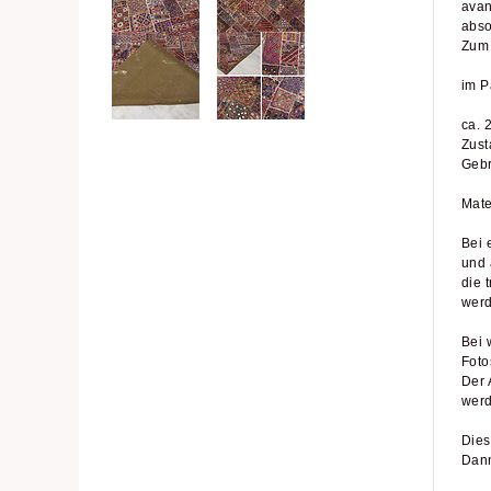
avan
abso
Zum 
im P
ca. 
Zust
Gebr
Mate
Bei 
und 
die 
werd
Bei 
Foto
Der 
werd
Dies
Dann