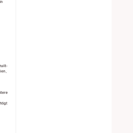
in
uilt-
ien,
itere
tigt