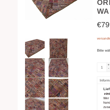
OR
WA
€
79
versandk
Bitte wä
+
-
Inform
Lief
vint
Wer 
hand
zusa