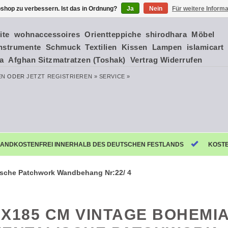
shop zu verbessern. Ist das in Ordnung?
Ja
Nein
Für weitere Inform
ite
wohnaccessoires
Orientteppiche
shirodhara
Möbel
nstrumente
Schmuck
Textilien
Kissen
Lampen
islamicart
ia
Afghan Sitzmatratzen (Toshak)
Vertrag Widerrufen
EN
ODER
JETZT REGISTRIEREN »
SERVICE »
ANDKOSTENFREI INNERHALB DES DEUTSCHEN FESTLANDS
KOST
ische Patchwork Wandbehang Nr:22/ 4
5X185 CM VINTAGE BOHEMI