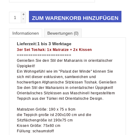
+
ZUM WARENKORB HINZUFÜGEN
-
Informationen
Bewertungen
(0)
Lieferzeit:
1 bis 3 Werktage
3er Set Toshak: 1x Matratze + 2x Kissen
========================
Genießen Sie den Stil der Maharanis in orientalischer
Üppigkeit!
Ein Wohngefühl wie im "Palast der Winde" können Sie
sich mit dieser exklusiven, samtweichen und
hochwertigen Afghanische Sitzkissen Toshak. Genießen
Sie den Stil der Maharanis in orientalischer Üppigkeit!
Orientalisches Sitzkissen aus Maschinell hergestelltem
Teppich aus der Türkei mit Orientalische Design.
Matratzen Größe: 190 x 75 x 9cm
die Teppich große ist 200x100 cm und die
Sitzflächengröße ist 190x75 cm
Kissen Größe: 75x60 cm
Füllung: schaumstoff
Rückseite: Stoff mit Reißverschluss .
Material: 80 % viskose, 20 % Baumwolle