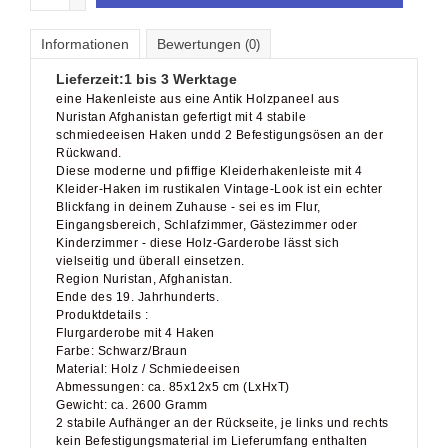
Informationen
Bewertungen
(0)
Lieferzeit:
1 bis 3 Werktage
eine Hakenleiste aus eine Antik Holzpaneel aus
Nuristan Afghanistan gefertigt mit 4 stabile
schmiedeeisen Haken undd 2 Befestigungsösen an der
Rückwand.
Diese moderne und pfiffige Kleiderhakenleiste mit 4
Kleider-Haken im rustikalen Vintage-Look ist ein echter
Blickfang in deinem Zuhause - sei es im Flur,
Eingangsbereich, Schlafzimmer, Gästezimmer oder
Kinderzimmer - diese Holz-Garderobe lässt sich
vielseitig und überall einsetzen.
Region Nuristan, Afghanistan.
Ende des 19. Jahrhunderts.
Produktdetails :
Flurgarderobe mit 4 Haken
Farbe: Schwarz/Braun
Material: Holz / Schmiedeeisen
Abmessungen: ca. 85x12x5 cm (LxHxT)
Gewicht: ca. 2600 Gramm
2 stabile Aufhänger an der Rückseite, je links und rechts
kein Befestigungsmaterial im Lieferumfang enthalten
die abgebildeten Farben können je nach